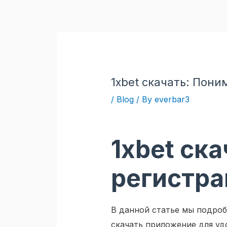
Skip
to
content
Post
navigation
1xbet скачать: Пон
/
Blog
/ By
everbar3
1xbet ск
регистра
В данной статье мы подроб
скачать приложение для уд