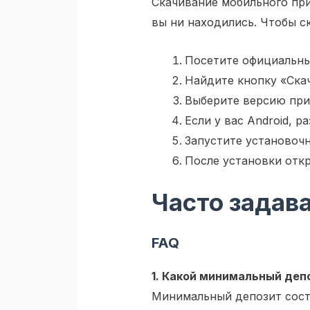
Скачивание мобильного прил
вы ни находились. Чтобы с
Посетите официальный
Найдите кнопку «Скач
Выберите версию прил
Если у вас Android, 
Запустите установочн
После установки откр
Часто задав
FAQ
1. Какой минимальный депо
Минимальный депозит соста