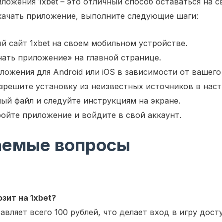
ожения 1xbet – это отличный способ оставаться на св
качать приложение, выполните следующие шаги:
 сайт 1xbet на своем мобильном устройстве.
ать приложение» на главной странице.
ожения для Android или iOS в зависимости от вашего
разрешите установку из неизвестных источников в нас
ый файл и следуйте инструкциям на экране.
ойте приложение и войдите в свой аккаунт.
аемые вопросы
зит на 1xbet?
вляет всего 100 рублей, что делает вход в игру дос