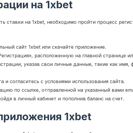
ации на 1xbet
ть ставки на 1xbet, необходимо пройти процесс реги
ьный сайт 1xbet или скачайте приложение.
Регистрация», расположенную на главной странице ил
страции, указав свои личные данные, такие как имя, ф
а и согласитесь с условиями использования сайта.
цию по ссылке, отправленной на указанный вами emai
ойдя в личный кабинет и пополнив баланс на счет.
приложения 1xbet