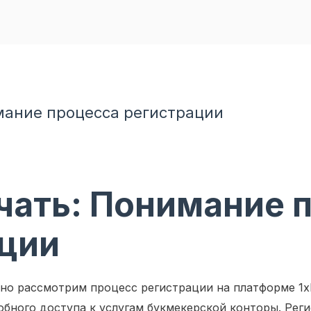
имание процесса регистрации
ачать: Понимание 
ции
но рассмотрим процесс регистрации на платформе 1xb
обного доступа к услугам букмекерской конторы. Реги