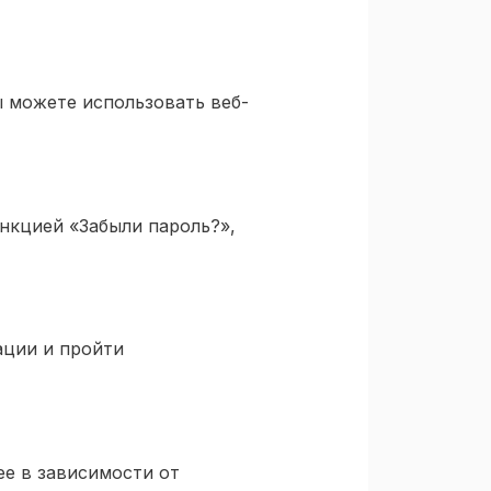
 можете использовать веб-
нкцией «Забыли пароль?»,
ации и пройти
ее в зависимости от