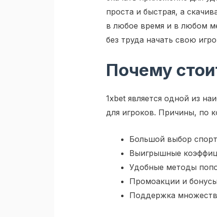
проста и быстрая, а скачи
в любое время и в любом м
без труда начать свою игр
Почему стои
1xbet является одной из н
для игроков. Причины, по 
Большой выбор спорт
Выигрышные коэффици
Удобные методы попо
Промоакции и бонусы
Поддержка множества