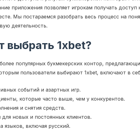
вание приложения позволяет игрокам получать доступ 
есте. Мы постараемся разобрать весь процесс на пон
овую деятельность.
т выбрать 1xbet?
аиболее популярных букмекерских контор, предлагающ
которым пользователи выбирают 1xbet, включают в себ
ивных событий и азартных игр.
енты, которые часто выше, чем у конкурентов.
лнения и снятия средств.
 для новых и постоянных клиентов.
 языков, включая русский.