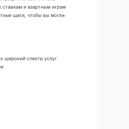
к ставкам и азартным играм
ятные шаги, чтобы вы могли
их широкий спектр услуг
я: