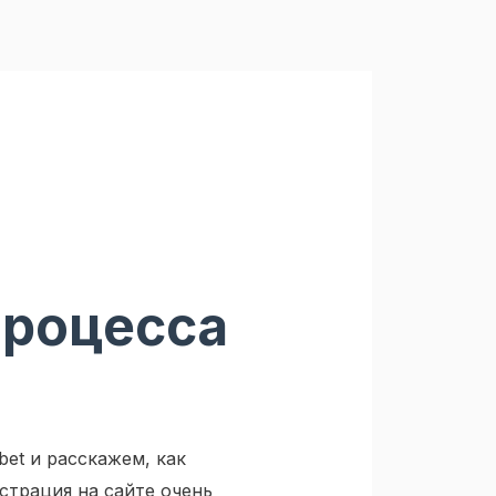
процесса
et и расскажем, как
страция на сайте очень