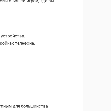
язи с вашей игрой, где бы
 устройства.
тройках телефона.
тупным для большинства