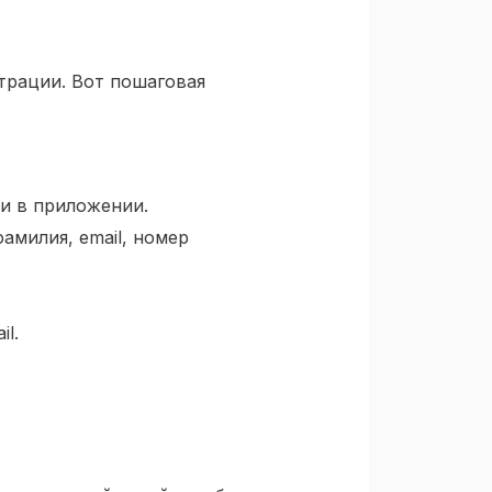
страции. Вот пошаговая
и в приложении.
амилия, email, номер
l.