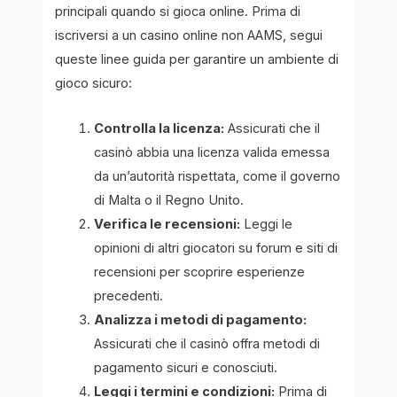
principali quando si gioca online. Prima di
iscriversi a un casino online non AAMS, segui
queste linee guida per garantire un ambiente di
gioco sicuro:
Controlla la licenza:
Assicurati che il
casinò abbia una licenza valida emessa
da un’autorità rispettata, come il governo
di Malta o il Regno Unito.
Verifica le recensioni:
Leggi le
opinioni di altri giocatori su forum e siti di
recensioni per scoprire esperienze
precedenti.
Analizza i metodi di pagamento:
Assicurati che il casinò offra metodi di
pagamento sicuri e conosciuti.
Leggi i termini e condizioni:
Prima di