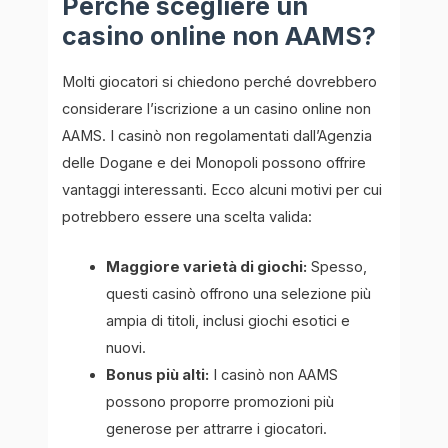
Perché scegliere un
casino online non AAMS?
Molti giocatori si chiedono perché dovrebbero
considerare l’iscrizione a un casino online non
AAMS. I casinò non regolamentati dall’Agenzia
delle Dogane e dei Monopoli possono offrire
vantaggi interessanti. Ecco alcuni motivi per cui
potrebbero essere una scelta valida:
Maggiore varietà di giochi:
Spesso,
questi casinò offrono una selezione più
ampia di titoli, inclusi giochi esotici e
nuovi.
Bonus più alti:
I casinò non AAMS
possono proporre promozioni più
generose per attrarre i giocatori.