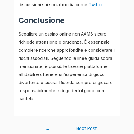
discussioni sui social media come
Twitter
.
Conclusione
Scegliere un casino online non AAMS sicuro
richiede attenzione e prudenza. È essenziale
compiere ricerche approfondite e considerare i
rischi associati. Seguendo le linee guida sopra
menzionate, è possibile trovare piattaforme
affidabili e ottenere un’esperienza di gioco
divertente e sicura. Ricorda sempre di giocare
responsabilmente e di goderti il gioco con
cautela.
←
Next Post