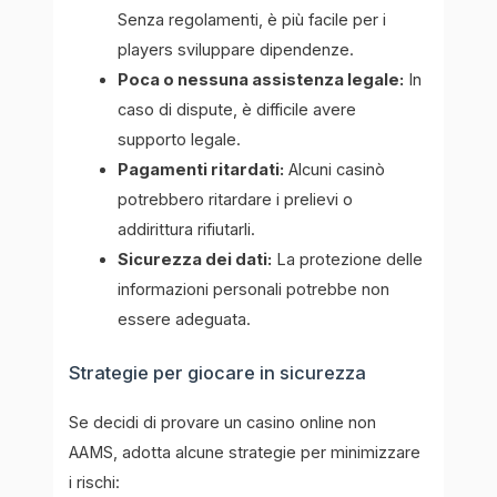
Senza regolamenti, è più facile per i
players sviluppare dipendenze.
Poca o nessuna assistenza legale:
In
caso di dispute, è difficile avere
supporto legale.
Pagamenti ritardati:
Alcuni casinò
potrebbero ritardare i prelievi o
addirittura rifiutarli.
Sicurezza dei dati:
La protezione delle
informazioni personali potrebbe non
essere adeguata.
Strategie per giocare in sicurezza
Se decidi di provare un casino online non
AAMS, adotta alcune strategie per minimizzare
i rischi: