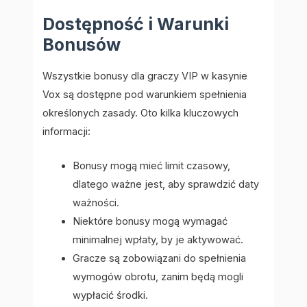
Dostępność i Warunki
Bonusów
Wszystkie bonusy dla graczy VIP w kasynie
Vox są dostępne pod warunkiem spełnienia
określonych zasady. Oto kilka kluczowych
informacji:
Bonusy mogą mieć limit czasowy,
dlatego ważne jest, aby sprawdzić daty
ważności.
Niektóre bonusy mogą wymagać
minimalnej wpłaty, by je aktywować.
Gracze są zobowiązani do spełnienia
wymogów obrotu, zanim będą mogli
wypłacić środki.