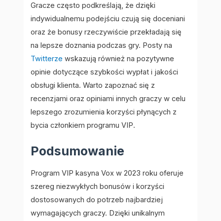
Gracze często podkreślają, że dzięki
indywidualnemu podejściu czują się doceniani
oraz że bonusy rzeczywiście przekładają się
na lepsze doznania podczas gry. Posty na
Twitterze
wskazują również na pozytywne
opinie dotyczące szybkości wypłat i jakości
obsługi klienta. Warto zapoznać się z
recenzjami oraz opiniami innych graczy w celu
lepszego zrozumienia korzyści płynących z
bycia członkiem programu VIP.
Podsumowanie
Program VIP kasyna Vox w 2023 roku oferuje
szereg niezwykłych bonusów i korzyści
dostosowanych do potrzeb najbardziej
wymagających graczy. Dzięki unikalnym