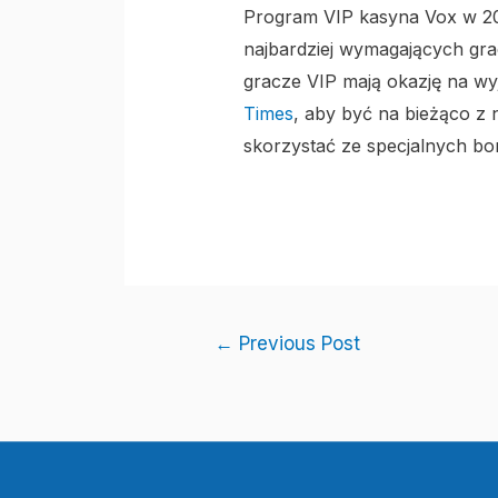
Program VIP kasyna Vox w 20
najbardziej wymagających gra
gracze VIP mają okazję na w
Times
, aby być na bieżąco z 
skorzystać ze specjalnych b
←
Previous Post