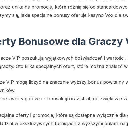
az unikalne promocje, które różnią się od standardowych
zymy się, jakie specjalne bonusy oferuje kasyno Vox dla s
erty Bonusowe dla Graczy 
acze VIP poszukują wyjątkowych doświadczeń i wartości, 
raczy. Oto kilka specjalnych ofert, które można znaleźć w
e VIP mogą liczyć na znacznie wyższy bonus powitalny 
wników.
ne zwroty gotówki z transakcji oraz strat, co zwiększa s
cjalne oferty i promocje, które są dostępne wyłącznie dla 
Udział w ekskluzywnych turniejach z wyższymi pulami nag