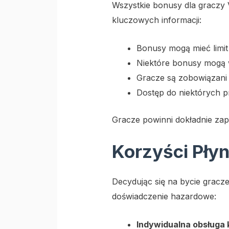
Wszystkie bonusy dla graczy 
kluczowych informacji:
Bonusy mogą mieć limit
Niektóre bonusy mogą 
Gracze są zobowiązani 
Dostęp do niektórych 
Gracze powinni dokładnie zap
Korzyści Pły
Decydując się na bycie gracz
doświadczenie hazardowe:
Indywidualna obsługa k