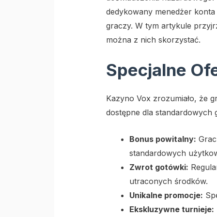
dedykowany menedżer konta or
graczy. W tym artykule przyjr
można z nich skorzystać.
Specjalne Of
Kazyno Vox zrozumiało, że gr
dostępne dla standardowych g
Bonus powitalny:
Gracz
standardowych użytko
Zwrot gotówki:
Regular
utraconych środków.
Unikalne promocje:
Spe
Ekskluzywne turnieje: