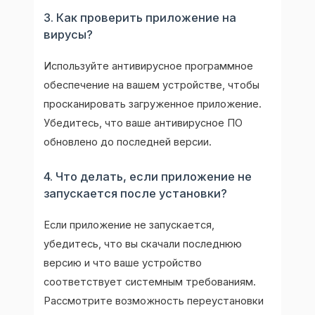
3. Как проверить приложение на
вирусы?
Используйте антивирусное программное
обеспечение на вашем устройстве, чтобы
просканировать загруженное приложение.
Убедитесь, что ваше антивирусное ПО
обновлено до последней версии.
4. Что делать, если приложение не
запускается после установки?
Если приложение не запускается,
убедитесь, что вы скачали последнюю
версию и что ваше устройство
соответствует системным требованиям.
Рассмотрите возможность переустановки