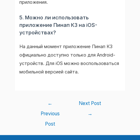
приложения.
5. Можно ли использовать
приложение Пинап КЗ на iOS-
устройствах?
На данный момент приложение Пинап КЗ
официально доступно только для Android-
устройств. Для iOS можно воспользоваться
мобильной версией сайта.
←
Next Post
Previous
→
Post