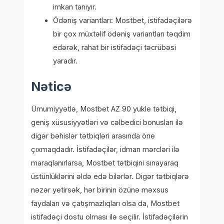
imkan tanıyır.
Ödəniş variantları: Mostbet, istifadəçilərə
bir çox müxtəlif ödəniş variantları təqdim
edərək, rahat bir istifadəçi təcrübəsi
yaradır.
Nəticə
Ümumiyyətlə, Mostbet AZ 90 yukle tətbiqi,
geniş xüsusiyyətləri və cəlbedici bonusları ilə
digər bəhislər tətbiqləri arasında öne
çıxmaqdadır. İstifadəçilər, idman mərcləri ilə
maraqlanırlarsa, Mostbet tətbiqini sınayaraq
üstünlüklərini əldə edə bilərlər. Digər tətbiqlərə
nəzər yetirsək, hər birinin özünə məxsus
faydaları və çatışmazlıqları olsa da, Mostbet
istifadəçi dostu olması ilə seçilir. İstifadəçilərin