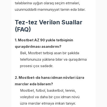
tələblərinə uyğun olaraq seçim etmələri,
uzunmüddətli məmnuniyyət təmin edə bilər.
Tez-tez Verilən Suallar
(FAQ)
1. Mostbet AZ 90 yukle tətbiqinin
quraşdırılması asandırmı?
Bəli, Mostbet tətbiqi asan bir şəkildə
telefonunuza yüklənə bilər və quraşdırma
prosesi çox sadədir.
2. Mostbet-də hansı idman növləri üzrə
mərclər edə bilərəm?
Mostbet, futbol, basketbol, tennis,
voleybol və daha bir çox idman növü
üzrə mərclər etməyə imkan tanıyır.