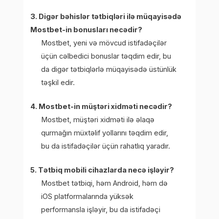
3. Digər bəhislər tətbiqləri ilə müqayisədə
Mostbet-in bonusları necədir?
Mostbet, yeni və mövcud istifadəçilər
üçün cəlbedici bonuslar təqdim edir, bu
da digər tətbiqlərlə müqayisədə üstünlük
təşkil edir.
4. Mostbet-in müştəri xidməti necədir?
Mostbet, müştəri xidməti ilə əlaqə
qurmağın müxtəlif yollarını təqdim edir,
bu da istifadəçilər üçün rahatlıq yaradır.
5. Tətbiq mobili cihazlarda necə işləyir?
Mostbet tətbiqi, həm Android, həm də
iOS platformalarında yüksək
performansla işləyir, bu da istifadəçi