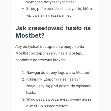
wymagań dotyczących haseł.
Stres, pośpiech lub inne czynniki, które
wpływają na naszą pamięć.
Jak zresetować hasło na
Mostbet?
Aby odzyskać dostęp do swojego konta
Mostbet po zapomnieniu hasła, postępuj
zgodnie z poniższymi krokami:
Nawiguj do strony logowania Mostbet.
Kliknij link „Zapomniałeś hasła?”
znajdujący się pod polem do wpisania
hasła.
Wprowadź swój zarejestrowany adres
e-mail lub numer telefonu.