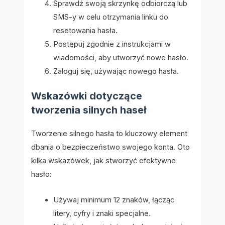
Sprawdź swoją skrzynkę odbiorczą lub
SMS-y w celu otrzymania linku do
resetowania hasła.
Postępuj zgodnie z instrukcjami w
wiadomości, aby utworzyć nowe hasło.
Zaloguj się, używając nowego hasła.
Wskazówki dotyczące
tworzenia silnych haseł
Tworzenie silnego hasła to kluczowy element
dbania o bezpieczeństwo swojego konta. Oto
kilka wskazówek, jak stworzyć efektywne
hasło:
Używaj minimum 12 znaków, łącząc
litery, cyfry i znaki specjalne.