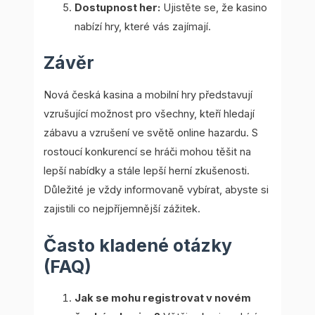
Dostupnost her:
Ujistěte se, že kasino
nabízí hry, které vás zajímají.
Závěr
Nová česká kasina a mobilní hry představují
vzrušující možnost pro všechny, kteří hledají
zábavu a vzrušení ve světě online hazardu. S
rostoucí konkurencí se hráči mohou těšit na
lepší nabídky a stále lepší herní zkušenosti.
Důležité je vždy informovaně vybírat, abyste si
zajistili co nejpříjemnější zážitek.
Často kladené otázky
(FAQ)
Jak se mohu registrovat v novém