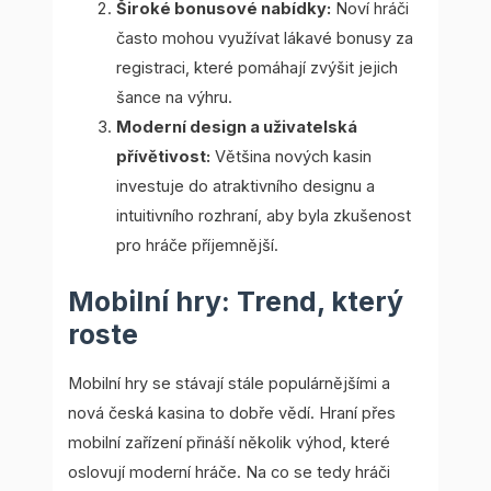
Široké bonusové nabídky:
Noví hráči
často mohou využívat lákavé bonusy za
registraci, které pomáhají zvýšit jejich
šance na výhru.
Moderní design a uživatelská
přívětivost:
Většina nových kasin
investuje do atraktivního designu a
intuitivního rozhraní, aby byla zkušenost
pro hráče příjemnější.
Mobilní hry: Trend, který
roste
Mobilní hry se stávají stále populárnějšími a
nová česká kasina to dobře vědí. Hraní přes
mobilní zařízení přináší několik výhod, které
oslovují moderní hráče. Na co se tedy hráči