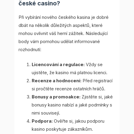
české casino?
Při vybírání nového českého kasina je dobré
dbát na několik důležitých aspektů, které
mohou ovlivnit váš herní zážitek. Následující
body vám pomohou udělat informované
rozhodnutí:
Licencování a regulace:
Vždy se
ujistěte, že kasino má platnou licenci.
Recenze a hodnocení:
Před registrací
si pročtěte recenze ostatních hráčů.
Bonusy a promoakce:
Zjistěte si, jaké
bonusy kasino nabízí a jaké podmínky s
nimi souvisejí.
Podpora:
Ověřte si, jakou podporu
kasino poskytuje zákazníkům.