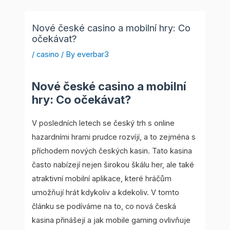
Skip
Post
to
navigation
Nové české casino a mobilní hry: Co
content
očekávat?
/
casino
/ By
everbar3
Nové české casino a mobilní
hry: Co očekávat?
V posledních letech se český trh s online
hazardními hrami prudce rozvíjí, a to zejména s
příchodem nových českých kasin. Tato kasina
často nabízejí nejen širokou škálu her, ale také
atraktivní mobilní aplikace, které hráčům
umožňují hrát kdykoliv a kdekoliv. V tomto
článku se podíváme na to, co nová česká
kasina přinášejí a jak mobile gaming ovlivňuje