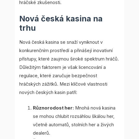
hráčské zkušenosti.
Nová česká kasina na
trhu
Nová česká kasina se snaží vyniknout v
konkurenčním prostředí a přinášejí inovativní
přístupy, které zaujmou široké spektrum hráčů.
Důležitým faktorem je však licencování a
regulace, které zaručuje bezpečnost
hráčských zážitků. Mezi klíčové vlastnosti
nových českých kasin patří:
Různorodost her:
Mnohá nová kasina
se mohou chlubit rozsáhlou škálou her,
včetně automatů, stolních her a živých
dealerů.