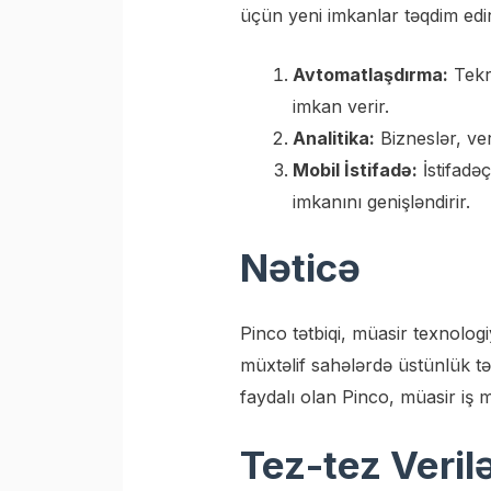
üçün yeni imkanlar təqdim edir.
Avtomatlaşdırma:
Tekra
imkan verir.
Analitika:
Bizneslər, ver
Mobil İstifadə:
İstifadəç
imkanını genişləndirir.
Nəticə
Pinco tətbiqi, müasir texnolog
müxtəlif sahələrdə üstünlük təm
faydalı olan Pinco, müasir iş m
Tez-tez Veril