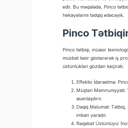
edir. Bu məqalədə, Pinco tətbi
hekayələrini tədqiq edəcəyik.
Pinco Tətbiqin
Pinco tətbiqi, müasir texnolog
müsbət təsir göstərərək iş pros
üstünlükləri gözdən keçirək:
Effektiv İdarəetmə: Pinc
Müştəri Məmnuniyyəti: Tə
asanlaşdırır.
Dəqiq Məlumat: Tətbiq, 
imkan yaradır.
Rəqabət Üstünlüyü: İnov