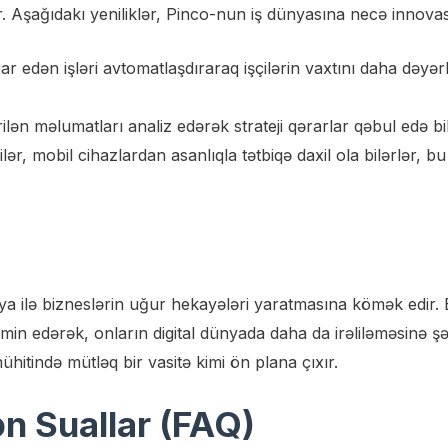
 Aşağıdakı yeniliklər, Pinco-nun iş dünyasına necə innovasiy
r edən işləri avtomatlaşdıraraq işçilərin vaxtını daha dəyər
ilən məlumatları analiz edərək strateji qərarlar qəbul edə bil
ilər, mobil cihazlardan asanlıqla tətbiqə daxil ola bilərlər, 
iya ilə bizneslərin uğur hekayələri yaratmasına kömək edir.
in edərək, onların digital dünyada daha da irəliləməsinə şəra
ühitində mütləq bir vasitə kimi ön plana çıxır.
ən Suallar (FAQ)