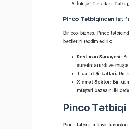
İnkişaf Fırsatları: Tətb
Pinco Tətbiqindən İsti
Bir çox biznes, Pinco tətbiqi
bəzilərini təqdim edirik:
Restoran Sənayesi:
Bir
sürətini artırdı və müştə
Ticarət Şirkətləri:
Bir t
Xidmət Sektor:
Bir xidm
müştəri bazasını iki dəfə 
Pinco Tətbiqi 
Pinco tətbiqi, müasir texnologi