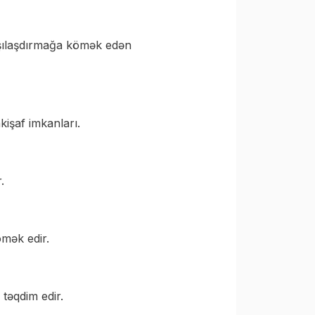
axşılaşdırmağa kömək edən
kişaf imkanları.
.
ömək edir.
 təqdim edir.