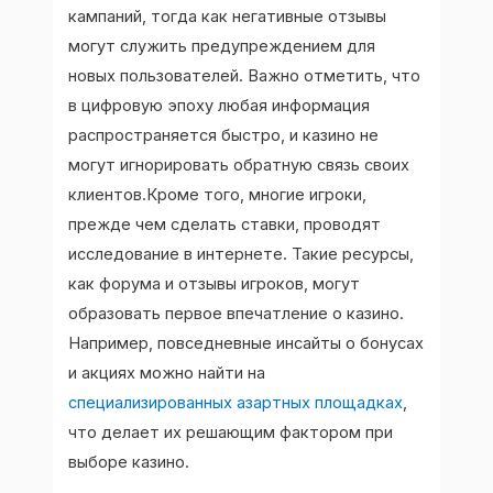
кампаний, тогда как негативные отзывы
могут служить предупреждением для
новых пользователей. Важно отметить, что
в цифровую эпоху любая информация
распространяется быстро, и казино не
могут игнорировать обратную связь своих
клиентов.Кроме того, многие игроки,
прежде чем сделать ставки, проводят
исследование в интернете. Такие ресурсы,
как форума и отзывы игроков, могут
образовать первое впечатление о казино.
Например, повседневные инсайты о бонусах
и акциях можно найти на
специализированных азартных площадках
,
что делает их решающим фактором при
выборе казино.