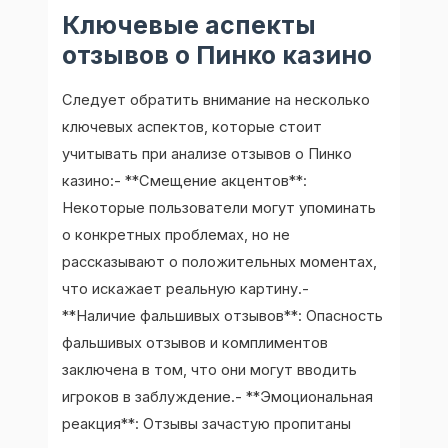
Ключевые аспекты
отзывов о Пинко казино
Следует обратить внимание на несколько
ключевых аспектов, которые стоит
учитывать при анализе отзывов о Пинко
казино:- **Смещение акцентов**:
Некоторые пользователи могут упоминать
о конкретных проблемах, но не
рассказывают о положительных моментах,
что искажает реальную картину.-
**Наличие фальшивых отзывов**: Опасность
фальшивых отзывов и комплиментов
заключена в том, что они могут вводить
игроков в заблуждение.- **Эмоциональная
реакция**: Отзывы зачастую пропитаны