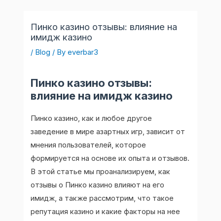
Skip
Post
to
navigation
Пинко казино отзывы: влияние на
content
имидж казино
/
Blog
/ By
everbar3
Пинко казино отзывы:
влияние на имидж казино
Пинко казино, как и любое другое
заведение в мире азартных игр, зависит от
мнения пользователей, которое
формируется на основе их опыта и отзывов.
В этой статье мы проанализируем, как
отзывы о Пинко казино влияют на его
имидж, а также рассмотрим, что такое
репутация казино и какие факторы на нее