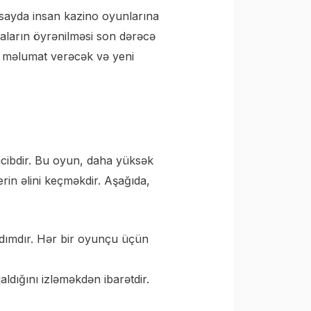
x sayda insan kazino oyunlarına
aların öyrənilməsi son dərəcə
lı məlumat verəcək və yeni
cibdir. Bu oyun, daha yüksək
rin əlini keçməkdir. Aşağıda,
ddımdır. Hər bir oyunçu üçün
ldığını izləməkdən ibarətdir.