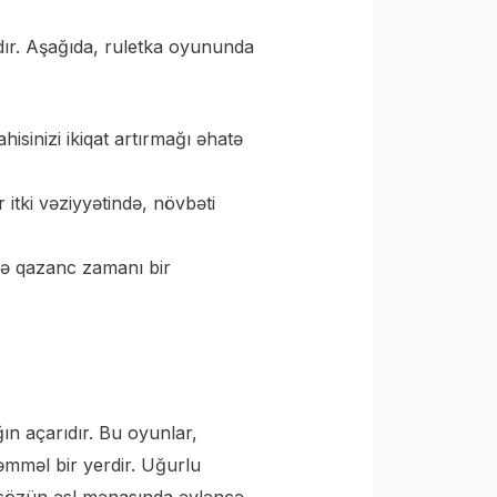
ır. Aşağıda, ruletka oyununda
hisinizi ikiqat artırmağı əhatə
 itki vəziyyətində, növbəti
 və qazanc zamanı bir
ın açarıdır. Bu oyunlar,
əmməl bir yerdir. Uğurlu
n sözün əsl mənasında əyləncə