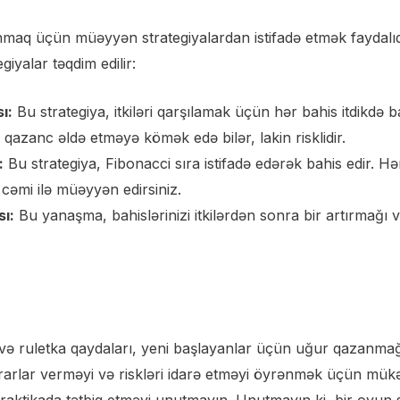
aq üçün müəyyən strategiyalardan istifadə etmək faydalıd
egiyalar təqdim edilir:
ı:
Bu strategiya, itkiləri qarşılamak üçün hər bahis itdikdə ba
 qazanc əldə etməyə kömək edə bilər, lakin risklidir.
:
Bu strategiya, Fibonacci sıra istifadə edərək bahis edir. Hər
n cəmi ilə müəyyən edirsiniz.
ı:
Bu yanaşma, bahislərinizi itkilərdən sonra bir artırmağı
 və ruletka qaydaları, yeni başlayanlar üçün uğur qazanmağ
rarlar verməyi və riskləri idarə etməyi öyrənmək üçün mük
praktikada tətbiq etməyi unutmayın. Unutmayın ki, bir oyu