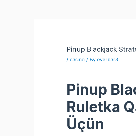
Skip
to
content
Post
navigation
Pinup Blackjack Strat
/
casino
/ By
everbar3
Pinup Bla
Ruletka Q
Üçün