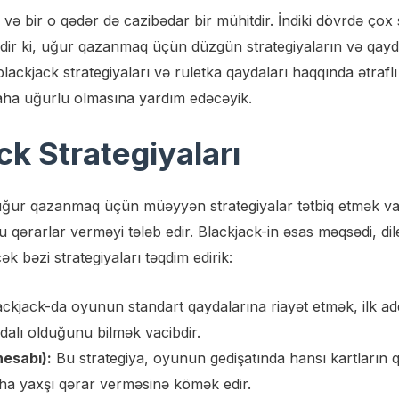
və bir o qədər də cazibədar bir mühitdir. İndiki dövrdə ço
ir ki, uğur qazanmaq üçün düzgün strategiyaların və qayd
lackjack strategiyaları və ruletka qaydaları haqqında ətraf
aha uğurlu olmasına yardım edəcəyik.
ck Strategiyaları
ğur qazanmaq üçün müəyyən strategiyalar tətbiq etmək va
ərarlar verməyi tələb edir. Blackjack-in əsas məqsədi, dile
cək bəzi strategiyaları təqdim edirik:
ckjack-da oyunun standart qaydalarına riayət etmək, ilk a
dalı olduğunu bilmək vacibdir.
hesabı):
Bu strategiya, oyunun gedişatında hansı kartların qa
a yaxşı qərar verməsinə kömək edir.