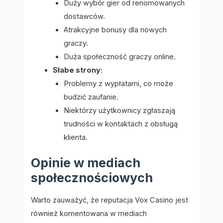
Duży wybór gier od renomowanych
dostawców.
Atrakcyjne bonusy dla nowych
graczy.
Duża społeczność graczy online.
Słabe strony:
Problemy z wypłatami, co może
budzić zaufanie.
Niektórzy użytkownicy zgłaszają
trudności w kontaktach z obsługą
klienta.
Opinie w mediach
społecznościowych
Warto zauważyć, że reputacja Vox Casino jest
również komentowana w mediach