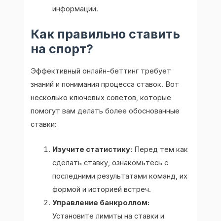
информации.
Как правильно ставить
на спорт?
Эффективный онлайн-беттинг требует
знаний и понимания процесса ставок. Вот
несколько ключевых советов, которые
помогут вам делать более обоснованные
ставки:
Изучите статистику:
Перед тем как
сделать ставку, ознакомьтесь с
последними результатами команд, их
формой и историей встреч.
Управление банкроллом:
Установите лимиты на ставки и