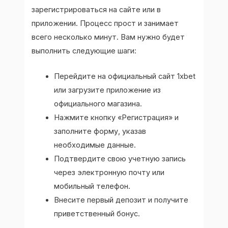
зарегистрироваться на сайте или в
приложении. Процесс прост и занимает
всего несколько минут. Вам нужно будет
выполнить следующие шаги:
Перейдите на официальный сайт 1xbet
или загрузите приложение из
официального магазина.
Нажмите кнопку «Регистрация» и
заполните форму, указав
необходимые данные.
Подтвердите свою учетную запись
через электронную почту или
мобильный телефон.
Внесите первый депозит и получите
приветственный бонус.