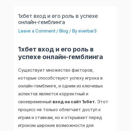
Skip
Post
to
navigation
1хбет вход и его роль в успехе
content
онлайн-гемблинга
Leave a Comment
/
Blog
/ By
everbar3
1хбет вход и его роль в
успехе онлайн-гемблинга
Существует множество факторов,
которые способствуют успеху игрока в
онлайн-гемблинге, и одним из ключевых
аспектов является корректный и
своевременный
вход на сайт 1хбет
. Этот
процесс не только облегчает доступ к
играм и ставкам, но и открывает перед
игроком широкие возможности для