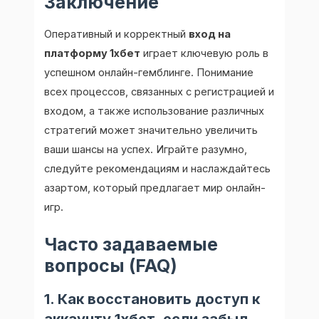
Заключение
Оперативный и корректный
вход на
платформу 1хбет
играет ключевую роль в
успешном онлайн-гемблинге. Понимание
всех процессов, связанных с регистрацией и
входом, а также использование различных
стратегий может значительно увеличить
ваши шансы на успех. Играйте разумно,
следуйте рекомендациям и наслаждайтесь
азартом, который предлагает мир онлайн-
игр.
Часто задаваемые
вопросы (FAQ)
1. Как восстановить доступ к
аккаунту 1хбет, если забыл