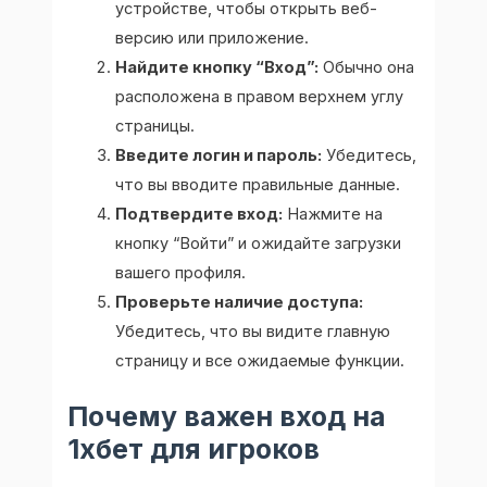
устройстве, чтобы открыть веб-
версию или приложение.
Найдите кнопку “Вход”:
Обычно она
расположена в правом верхнем углу
страницы.
Введите логин и пароль:
Убедитесь,
что вы вводите правильные данные.
Подтвердите вход:
Нажмите на
кнопку “Войти” и ожидайте загрузки
вашего профиля.
Проверьте наличие доступа:
Убедитесь, что вы видите главную
страницу и все ожидаемые функции.
Почему важен вход на
1хбет для игроков