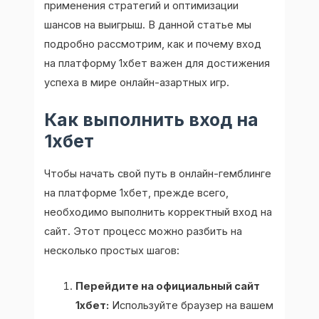
применения стратегий и оптимизации
шансов на выигрыш. В данной статье мы
подробно рассмотрим, как и почему вход
на платформу 1хбет важен для достижения
успеха в мире онлайн-азартных игр.
Как выполнить вход на
1хбет
Чтобы начать свой путь в онлайн-гемблинге
на платформе 1хбет, прежде всего,
необходимо выполнить корректный вход на
сайт. Этот процесс можно разбить на
несколько простых шагов:
Перейдите на официальный сайт
1хбет:
Используйте браузер на вашем