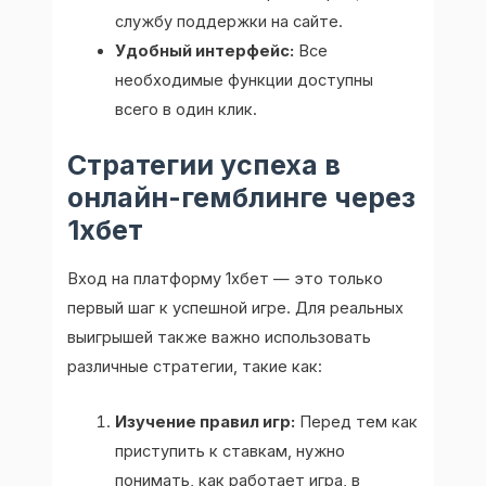
службу поддержки на сайте.
Удобный интерфейс:
Все
необходимые функции доступны
всего в один клик.
Стратегии успеха в
онлайн-гемблинге через
1хбет
Вход на платформу 1хбет — это только
первый шаг к успешной игре. Для реальных
выигрышей также важно использовать
различные стратегии, такие как:
Изучение правил игр:
Перед тем как
приступить к ставкам, нужно
понимать, как работает игра, в