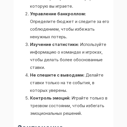
которую вы играете.
Управление банкроллом:
Определите бюджет и следите за его
соблюдением, чтобы избежать
ненужных потерь.
Изучение статистики:
Используйте
информацию о командах и игроках,
чтобы делать более обоснованные
ставки.
Не спешите с выводами:
Делайте
ставки только на те события, в
которых уверены.
Контроль эмоций:
Играйте только в
трезвом состоянии, чтобы избегать
эмоциональных решений.