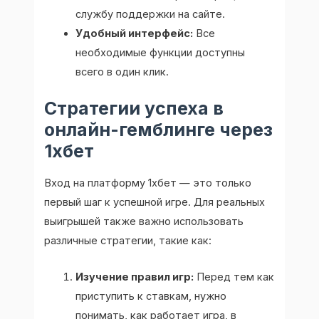
службу поддержки на сайте.
Удобный интерфейс:
Все
необходимые функции доступны
всего в один клик.
Стратегии успеха в
онлайн-гемблинге через
1хбет
Вход на платформу 1хбет — это только
первый шаг к успешной игре. Для реальных
выигрышей также важно использовать
различные стратегии, такие как:
Изучение правил игр:
Перед тем как
приступить к ставкам, нужно
понимать, как работает игра, в