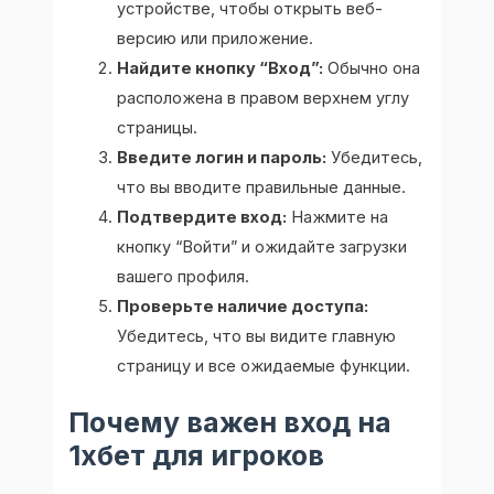
устройстве, чтобы открыть веб-
версию или приложение.
Найдите кнопку “Вход”:
Обычно она
расположена в правом верхнем углу
страницы.
Введите логин и пароль:
Убедитесь,
что вы вводите правильные данные.
Подтвердите вход:
Нажмите на
кнопку “Войти” и ожидайте загрузки
вашего профиля.
Проверьте наличие доступа:
Убедитесь, что вы видите главную
страницу и все ожидаемые функции.
Почему важен вход на
1хбет для игроков