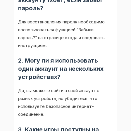
пароль?
Для восстановления пароля необходимо
воспользоваться функцией “Забыли
пароль?” на странице входа и следовать
инструкциям.
2. Могу ли я использовать
один аккаунт на нескольких
устройствах?
Да, вы можете войти в свой аккаунт с
разных устройств, но убедитесь, что
используете безопасное интернет-
соединение.
3. Какие игры доступны на