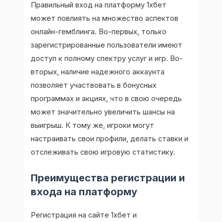
Правильный вход на платформу 1хбет
может повлиять на множество аспектов
онлайн-гемблинга. Во-первых, только
зарегистрированные пользователи имеют
доступ к полному спектру услуг и игр. Во-
вторых, наличие надежного аккаунта
позволяет участвовать в бонусных
программах и акциях, что в свою очередь
может значительно увеличить шансы на
выигрыш. К тому же, игроки могут
настраивать свои профили, делать ставки и
отслеживать свою игровую статистику.
Преимущества регистрации и
входа на платформу
Регистрация на сайте 1хбет и