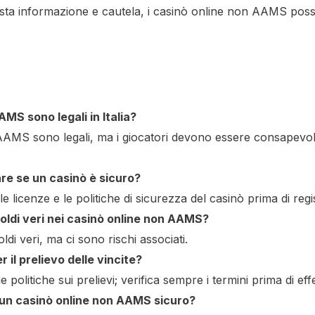
usta informazione e cautela, i casinò online non AAMS poss
AMS sono legali in Italia?
AAMS sono legali, ma i giocatori devono essere consapevoli d
re se un casinò è sicuro?
le licenze e le politiche di sicurezza del casinò prima di regis
soldi veri nei casinò online non AAMS?
oldi veri, ma ci sono rischi associati.
r il prelievo delle vincite?
e politiche sui prelievi; verifica sempre i termini prima di 
un casinò online non AAMS sicuro?