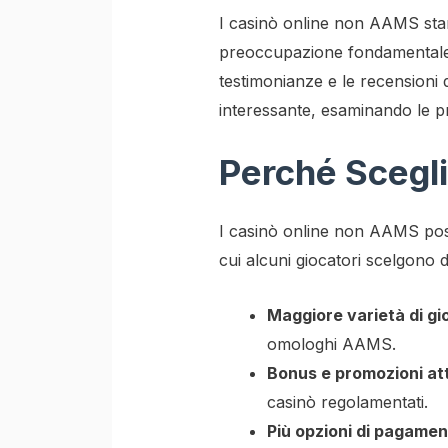
I casinò online non AAMS stan
preoccupazione fondamentale. 
testimonianze e le recensioni d
interessante, esaminando le pr
Perché Scegl
I casinò online non AAMS poss
cui alcuni giocatori scelgono di
Maggiore varietà di gi
omologhi AAMS.
Bonus e promozioni att
casinò regolamentati.
Più opzioni di pagamen