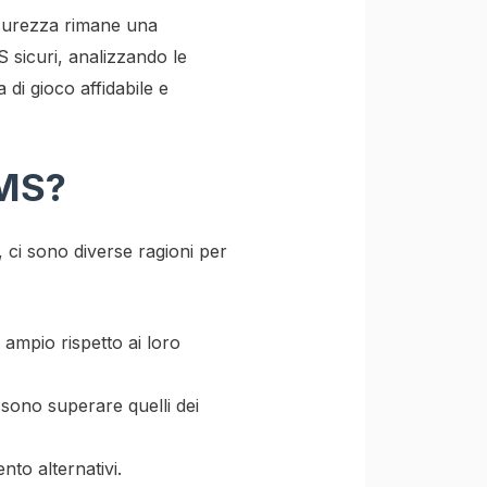
icurezza rimane una
sicuri, analizzando le
 di gioco affidabile e
AMS?
 ci sono diverse ragioni per
ampio rispetto ai loro
ono superare quelli dei
nto alternativi.