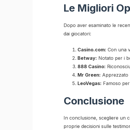
Le Migliori O
Dopo aver esaminato le recens
dai giocatori:
Casino.com:
Con una va
Betway:
Notato per i b
888 Casino:
Riconosciuto
Mr Green:
Apprezzato pe
LeoVegas:
Famoso per la
Conclusione
In conclusione, scegliere un 
proprie decisioni sulle testimo