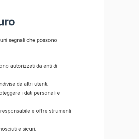
uro
cuni segnali che possono
o autorizzati da enti di
ivise da altri utenti.
roteggere i dati personali e
responsabile e offre strumenti
sciuti e sicuri.