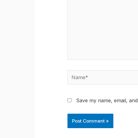
Name*
Save my name, email, and 