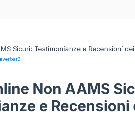
S Sicuri: Testimonianze e Recensioni dei 
everbar3
line Non AAMS Sic
anze e Recensioni 