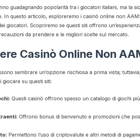
no guadagnando popolarità tra i giocatori italiani, ma la s
In questo articolo, esploreremo i casinò online non AAMS 
ei giocatori. Scopriremo se questi siti offrono un’esperienza
ecauzioni da prendere e le migliori scelte sul mercato.
iere Casinò Online Non A
ono sembrare un’opzione rischiosa a prima vista; tuttavia,
 giocare su questi siti:
ochi:
Questi casinò offrono spesso un catalogo di giochi più 
raenti:
Offrono bonus di benvenuto e promozioni che poss
to:
Permettono l’uso di criptovalute e altri metodi di pagame