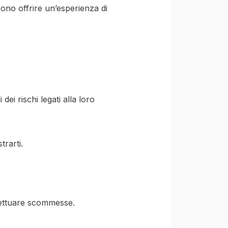
ono offrire un’esperienza di
ei rischi legati alla loro
trarti.
effettuare scommesse.