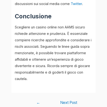
discussioni sui social media come
Twitter
.
Conclusione
Scegliere un casino online non AAMS sicuro
richiede attenzione e prudenza. È essenziale
compiere ricerche approfondite e considerare i
rischi associati. Seguendo le linee guida sopra
menzionate, è possibile trovare piattaforme
affidabili e ottenere un’esperienza di gioco
divertente e sicura. Ricorda sempre di giocare
responsabilmente e di goderti il gioco con
cautela.
←
Next Post