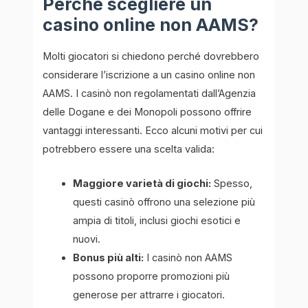
Perché scegliere un
casino online non AAMS?
Molti giocatori si chiedono perché dovrebbero
considerare l’iscrizione a un casino online non
AAMS. I casinò non regolamentati dall’Agenzia
delle Dogane e dei Monopoli possono offrire
vantaggi interessanti. Ecco alcuni motivi per cui
potrebbero essere una scelta valida:
Maggiore varietà di giochi:
Spesso,
questi casinò offrono una selezione più
ampia di titoli, inclusi giochi esotici e
nuovi.
Bonus più alti:
I casinò non AAMS
possono proporre promozioni più
generose per attrarre i giocatori.