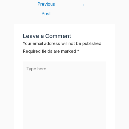
Previous
→
Post
Leave a Comment
Your email address will not be published.
Required fields are marked
*
Type
here..