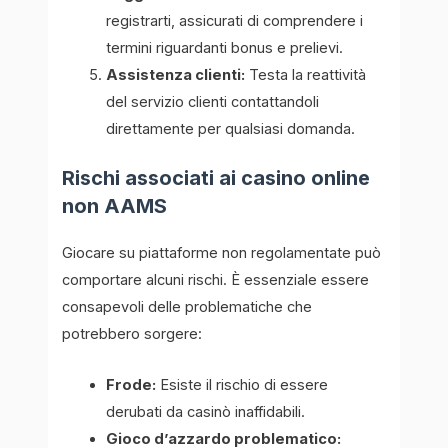
registrarti, assicurati di comprendere i
termini riguardanti bonus e prelievi.
Assistenza clienti:
Testa la reattività
del servizio clienti contattandoli
direttamente per qualsiasi domanda.
Rischi associati ai casino online
non AAMS
Giocare su piattaforme non regolamentate può
comportare alcuni rischi. È essenziale essere
consapevoli delle problematiche che
potrebbero sorgere:
Frode:
Esiste il rischio di essere
derubati da casinò inaffidabili.
Gioco d’azzardo problematico: