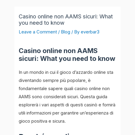
Skip
Post
to
navigation
Casino online non AAMS sicuri: What
content
you need to know
Leave a Comment
/
Blog
/ By
everbar3
Casino online non AAMS
sicuri: What you need to know
In un mondo in cui il gioco d’azzardo online sta
diventando sempre più popolare, è
fondamentale sapere quali casino online non
AAMS sono considerati sicuri. Questa guida
esplorerà i vari aspetti di questi casinò e fornirà
utili informazioni per garantire un’esperienza di
gioco positiva e sicura.