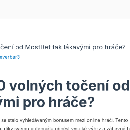
očení od MostBet tak lákavými pro hráče?
everbar3
0 volných točení o
ými pro hráče?
 se stalo vyhledávaným bonusem mezi online hráči. Tento 
aře díky svému potenciálu přinést vysoké výhry a zábavné h