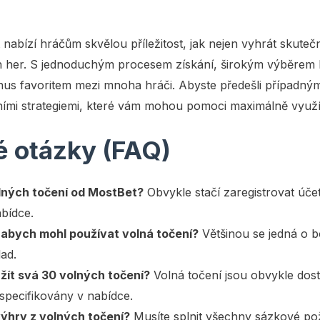
abízí hráčům skvělou příležitost, jak nejen vyhrát skutečn
h her. S jednoduchým procesem získání, širokým výběrem he
us favoritem mezi mnoha hráči. Abyste předešli případným 
adními strategiemi, které vám mohou pomoci maximálně využí
é otázky (FAQ)
lných točení od MostBet?
Obvykle stačí zaregistrovat úče
bídce.
 abych mohl používat volná točení?
Většinou se jedná o b
ad.
žít svá 30 volných točení?
Volná točení jsou obvykle dos
specifikovány v nabídce.
ýhry z volných točení?
Musíte splnit všechny sázkové p