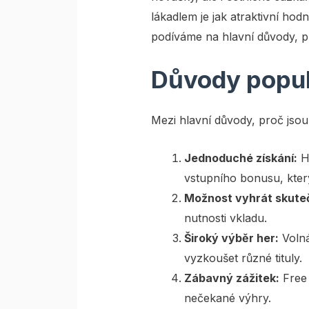
lákadlem je jak atraktivní ho
podíváme na hlavní důvody, pr
Důvody popul
Mezi hlavní důvody, proč jsou 
Jednoduché získání:
Hr
vstupního bonusu, který
Možnost vyhrát skute
nutnosti vkladu.
Široký výběr her:
Volná
vyzkoušet různé tituly.
Zábavný zážitek:
Free 
nečekané výhry.