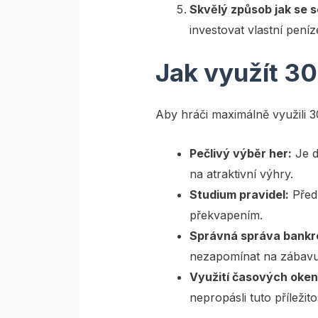
Skvělý způsob jak se s
investovat vlastní pen
Jak využít 30
Aby hráči maximálně využili 30
Pečlivý výběr her:
Je d
na atraktivní výhry.
Studium pravidel:
Před 
překvapením.
Správná správa bankro
nezapomínat na zábavu j
Využití časových oken
nepropásli tuto příležito