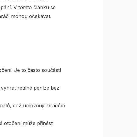
rpání. V tomto článku se
 hráči mohou očekávat.
očení. Je to často součástí
i vyhrát reálné peníze bez
tomatů, což umožňuje hráčům
dé otočení může přinést