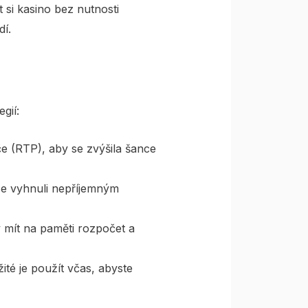
t si kasino bez nutnosti
í.
gií:
e (RTP), aby se zvýšila šance
se vyhnuli nepříjemným
y mít na paměti rozpočet a
té je použít včas, abyste