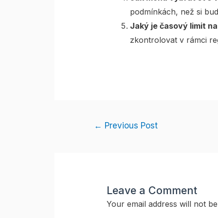
podmínkách, než si bud
Jaký je časový limit na
zkontrolovat v rámci re
←
Previous Post
Leave a Comment
Your email address will not be