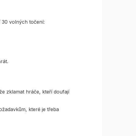
tí 30 volných točení:
rát.
 zklamat hráče, kteří doufají
adavkům, které je třeba