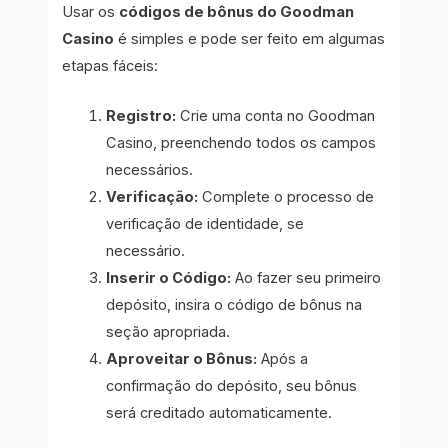
Usar os
códigos de bônus do Goodman
Casino
é simples e pode ser feito em algumas
etapas fáceis:
Registro:
Crie uma conta no Goodman
Casino, preenchendo todos os campos
necessários.
Verificação:
Complete o processo de
verificação de identidade, se
necessário.
Inserir o Código:
Ao fazer seu primeiro
depósito, insira o código de bônus na
seção apropriada.
Aproveitar o Bônus:
Após a
confirmação do depósito, seu bônus
será creditado automaticamente.