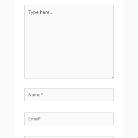
Type
here..
Name*
Email*