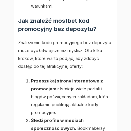
warunkami.
Jak znaleźć mostbet kod
promocyjny bez depozytu?
Znalezienie kodu promocyjnego bez depozytu
może być łatwiejsze niż myślisz. Oto kilka
kroków, które warto podjąć, aby zdobyć
dostęp do tej atrakcyjnej oferty:
Przeszukaj strony internetowe z
promocjami:
Istnieje wiele portali i
blogów poświęconych zakładom, które
regularnie publikują aktualne kody
promocyjne.
Śledź profile w mediach
społecznościowych:
Bookmakerzy