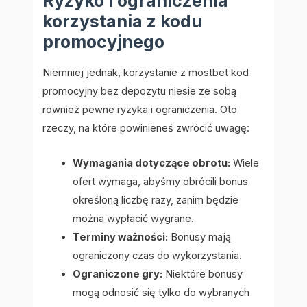
Ryzyko i ograniczenia
korzystania z kodu
promocyjnego
Niemniej jednak, korzystanie z mostbet kod
promocyjny bez depozytu niesie ze sobą
również pewne ryzyka i ograniczenia. Oto
rzeczy, na które powinieneś zwrócić uwagę:
Wymagania dotyczące obrotu:
Wiele
ofert wymaga, abyśmy obrócili bonus
określoną liczbę razy, zanim będzie
można wypłacić wygrane.
Terminy ważności:
Bonusy mają
ograniczony czas do wykorzystania.
Ograniczone gry:
Niektóre bonusy
mogą odnosić się tylko do wybranych