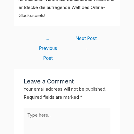
entdecke die aufregende Welt des Online-
Glücksspiels!
←
Next Post
Previous
→
Post
Leave a Comment
Your email address will not be published.
Required fields are marked
*
Type
here..