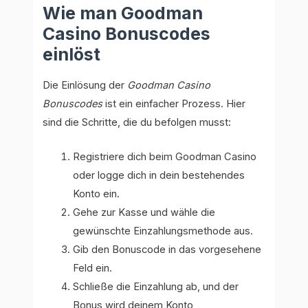
Wie man Goodman
Casino Bonuscodes
einlöst
Die Einlösung der
Goodman Casino
Bonuscodes
ist ein einfacher Prozess. Hier
sind die Schritte, die du befolgen musst:
Registriere dich beim Goodman Casino
oder logge dich in dein bestehendes
Konto ein.
Gehe zur Kasse und wähle die
gewünschte Einzahlungsmethode aus.
Gib den Bonuscode in das vorgesehene
Feld ein.
Schließe die Einzahlung ab, und der
Bonus wird deinem Konto