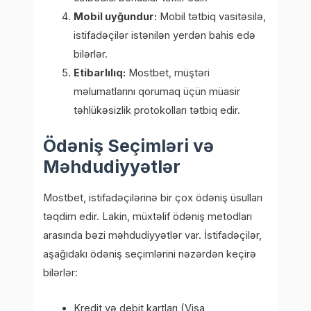
Mobil uyğundur:
Mobil tətbiq vasitəsilə,
istifadəçilər istənilən yerdən bahis edə
bilərlər.
Etibarlılıq:
Mostbet, müştəri
məlumatlarını qorumaq üçün müasir
təhlükəsizlik protokolları tətbiq edir.
Ödəniş Seçimləri və
Məhdudiyyətlər
Mostbet, istifadəçilərinə bir çox ödəniş üsulları
təqdim edir. Lakin, müxtəlif ödəniş metodları
arasında bəzi məhdudiyyətlər var. İstifadəçilər,
aşağıdakı ödəniş seçimlərini nəzərdən keçirə
bilərlər:
Kredit və debit kartları (Visa,