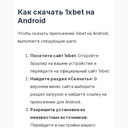
Как скачать 1xbet на
Android
Чтобы скачать приложение 1xbet на Android,
выполните следующие шаги:
Посетите сайт 1xbet:
Откройте
браузер на вашем устройстве и
перейдите на официальный сайт 1xbet.
Найдите раздел «Скачать»:
В
верхнем меню сайта выберите
раздел загрузок и найдите ссылку на
приложение для Android.
Разрешите установки из
неизвестных источников:
Перейдите в настройки вашего