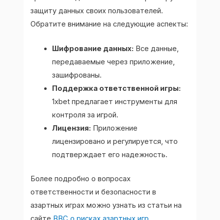
защиту данных своих пользователей.
Обратите внимание на следующие аспекты:
Шифрование данных:
Все данные,
передаваемые через приложение,
зашифрованы.
Поддержка ответственной игры:
1xbet предлагает инструменты для
контроля за игрой.
Лицензия:
Приложение
лицензировано и регулируется, что
подтверждает его надежность.
Более подробно о вопросах
ответственности и безопасности в
азартных играх можно узнать из статьи на
сайте
BBC о рисках азартных игр.