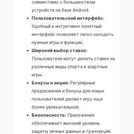
совместимо с большинством
устройств на базе Android.
Пользовательский интерфейс:
Удобный и интуитивно понятный
интерфейс позволяет легко находить
нужные игры и функции.
Широкий выбор ставок:
Пользователи могут делать ставки на
различные виды спорта и азартные
игры.
Бонусы и акции:
Регулярные
предложения и бонусы для новых
пользователей делают игру еще
более увлекательной.
Безопасность:
Приложение
обеспечивает высокий уровень
защиты личных данных и транзакций.