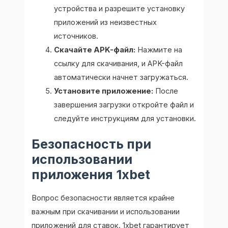
устройства и разрешите установку
приложений из неизвестных
источников.
Скачайте APK-файл:
Нажмите на
ссылку для скачивания, и APK-файл
автоматически начнет загружаться.
Установите приложение:
После
завершения загрузки откройте файл и
следуйте инструкциям для установки.
Безопасность при
использовании
приложения 1xbet
Вопрос безопасности является крайне
важным при скачивании и использовании
приложений для ставок. 1xbet гарантирует