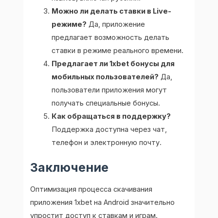
Можно ли делать ставки в Live-
режиме?
Да, приложение
предлагает возможность делать
ставки в режиме реального времени.
Предлагает ли 1xbet бонусы для
мобильных пользователей?
Да,
пользователи приложения могут
получать специальные бонусы.
Как обращаться в поддержку?
Поддержка доступна через чат,
телефон и электронную почту.
Заключение
Оптимизация процесса скачивания
приложения 1xbet на Android значительно
упростит доступ к ставкам и играм.