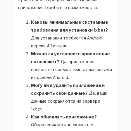
приложения 1xbet и его возможности.
Каковы минимальные системные
требования для установки 1xbet?
Для установки требуется Android
версии 4.1 и выше.
Можно ли установить приложение
на планшет?
Да, приложение
полностью совместимо с планшетами
на основе Android.
Могу ли я удалить приложение и
сохранить свои данные?
Да, ваши
данные сохраняются на сервере
1xbet.
Как обновлять приложение?
Обновления можно скачать с