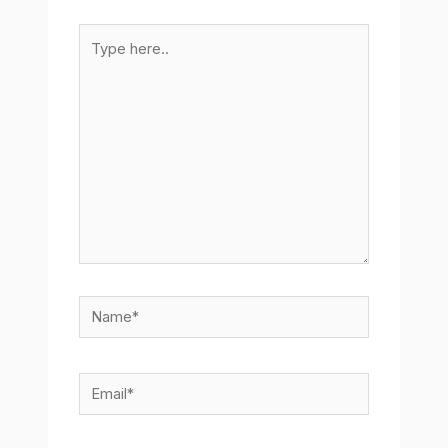
Type
here..
Name*
Email*