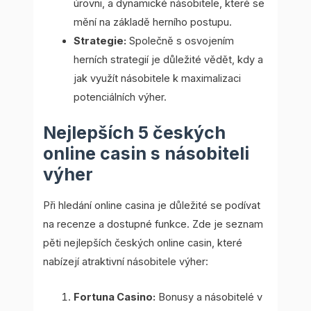
úrovni, a dynamické násobitele, které se
mění na základě herního postupu.
Strategie:
Společně s osvojením
herních strategií je důležité vědět, kdy a
jak využít násobitele k maximalizaci
potenciálních výher.
Nejlepších 5 českých
online casin s násobiteli
výher
Při hledání online casina je důležité se podívat
na recenze a dostupné funkce. Zde je seznam
pěti nejlepších českých online casin, které
nabízejí atraktivní násobitele výher:
Fortuna Casino:
Bonusy a násobitelé v