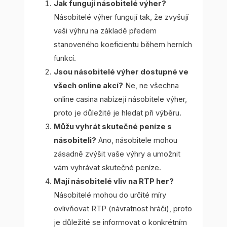
Jak fungují násobitelé výher?
Násobitelé výher fungují tak, že zvyšují
vaši výhru na základě předem
stanoveného koeficientu během herních
funkcí.
Jsou násobitelé výher dostupné ve
všech online akcí?
Ne, ne všechna
online casina nabízejí násobitele výher,
proto je důležité je hledat při výběru.
Můžu vyhrát skutečné peníze s
násobiteli?
Ano, násobitele mohou
zásadně zvýšit vaše výhry a umožnit
vám vyhrávat skutečné peníze.
Mají násobitelé vliv na RTP her?
Násobitelé mohou do určité míry
ovlivňovat RTP (návratnost hráči), proto
je důležité se informovat o konkrétním