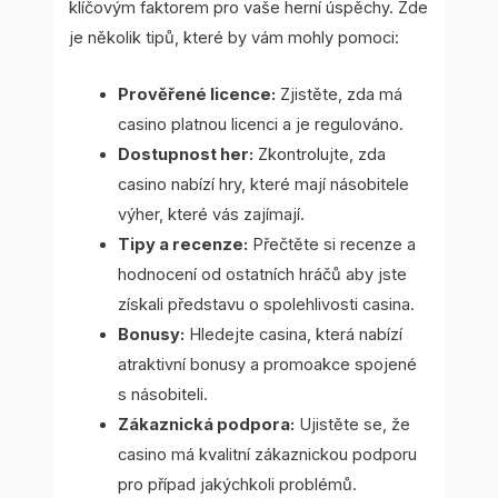
klíčovým faktorem pro vaše herní úspěchy. Zde
je několik tipů, které by vám mohly pomoci:
Prověřené licence:
Zjistěte, zda má
casino platnou licenci a je regulováno.
Dostupnost her:
Zkontrolujte, zda
casino nabízí hry, které mají násobitele
výher, které vás zajímají.
Tipy a recenze:
Přečtěte si recenze a
hodnocení od ostatních hráčů aby jste
získali představu o spolehlivosti casina.
Bonusy:
Hledejte casina, která nabízí
atraktivní bonusy a promoakce spojené
s násobiteli.
Zákaznická podpora:
Ujistěte se, že
casino má kvalitní zákaznickou podporu
pro případ jakýchkoli problémů.