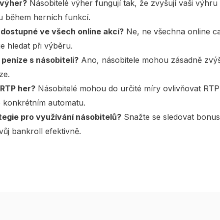
 výher?
Násobitelé výher fungují tak, že zvyšují vaši výhr
u během herních funkcí.
 dostupné ve všech online akcí?
Ne, ne všechna online cas
je hledat při výběru.
peníze s násobiteli?
Ano, násobitele mohou zásadně zvýš
ze.
a RTP her?
Násobitelé mohou do určité míry ovlivňovat RTP (
 o konkrétním automatu.
ategie pro využívání násobitelů?
Snažte se sledovat bonus
vůj bankroll efektivně.