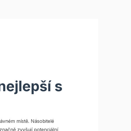
nejlepší s
právném místě. Násobitelé
 značně zvyšují potenciální