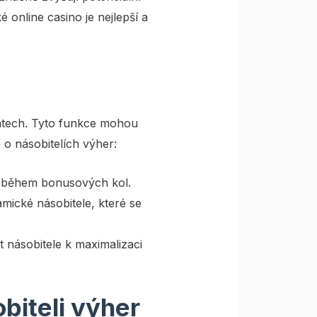
 online casino je nejlepší a
matech. Tyto funkce mohou
 o násobitelích výher:
bo během bonusových kol.
amické násobitele, které se
t násobitele k maximalizaci
biteli výher