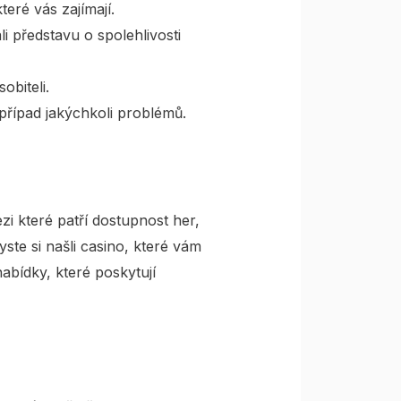
teré vás zajímají.
i představu o spolehlivosti
obiteli.
případ jakýchkoli problémů.
i které patří dostupnost her,
ste si našli casino, které vám
abídky, které poskytují