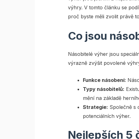
výhry. V tomto článku se podív
proč byste měli zvolit právě t
Co jsou násob
Násobitelé výher jsou speciá
výrazně zvýšit povolené výhry
Funkce násobení:
Násob
Typy násobitelů:
Existu
mění na základě herníh
Strategie:
Společně s os
potenciálních výher.
Nejlepších 5 