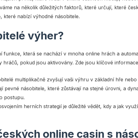
áme na několik důležitých faktorů, které určují, které české
o, které nabízí výhodné násobitele.
itelé výher?
lní funkce, která se nachází v mnoha online hrách a auto
 hráčů, pokud jsou aktivovány. Zde jsou klíčové informace
itelé multiplikačně zvyšují vaši výhru v základní hře ne
jí pevné násobitele, které zůstávají na stejné úrovni, a dyn
o postupu.
vojením herních strategií je důležité vědět, kdy a jak využí
českých online casin s náso