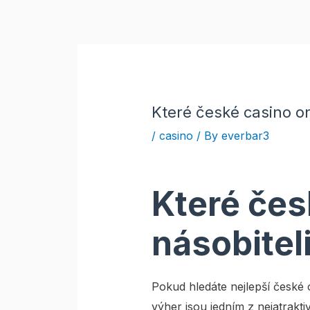
Skip
to
content
Post
navigation
Které české casino onl
/
casino
/ By
everbar3
Které česk
násobitel
Pokud hledáte nejlepší české o
výher jsou jedním z nejatrakti