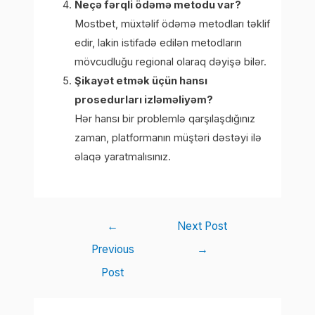
Neçə fərqli ödəmə metodu var?
Mostbet, müxtəlif ödəmə metodları təklif
edir, lakin istifadə edilən metodların
mövcudluğu regional olaraq dəyişə bilər.
Şikayət etmək üçün hansı
prosedurları izləməliyəm?
Hər hansı bir problemlə qarşılaşdığınız
zaman, platformanın müştəri dəstəyi ilə
əlaqə yaratmalısınız.
←
Next Post
Previous
→
Post