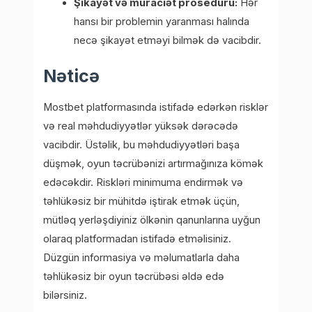
Şikayət və müraciət proseduru:
Hər
hansı bir problemin yaranması halında
necə şikayət etməyi bilmək də vacibdir.
Nəticə
Mostbet platformasında istifadə edərkən risklər
və real məhdudiyyətlər yüksək dərəcədə
vacibdir. Üstəlik, bu məhdudiyyətləri başa
düşmək, oyun təcrübənizi artırmağınıza kömək
edəcəkdir. Riskləri minimuma endirmək və
təhlükəsiz bir mühitdə iştirak etmək üçün,
mütləq yerləşdiyiniz ölkənin qanunlarına uyğun
olaraq platformadan istifadə etməlisiniz.
Düzgün informasiya və məlumatlarla daha
təhlükəsiz bir oyun təcrübəsi əldə edə
bilərsiniz.