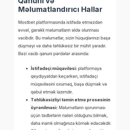
Qanuni və
Məlumatlandırıcı Hallar
Mostbet platformasında istifadə etməzdən
əvvəl, gərəkli məlumatların əldə olunması
vacibdir. Bu məlumatlar, sizin hüquqlarınızı başa
düşməyi və daha təhlükəsiz bir mühit yaradır.
Bəzi vacib qanuni pərdələr arasında:
İstifadəçi müqaviləsi:
platformaya
qeydiyyatdan keçərkən, istifadəçi
müqaviləsini oxumaq, başa düşmək və
qəbul etmək lazımdır.
Təhlükəsizliyi təmin etmə prosesinin
öyrənilməsi:
Məlumatların qorunması
üçün tədbirlərin nələri olduğunu bilmək,
daha inamlı olmağınıza kömək edəcəkdir.