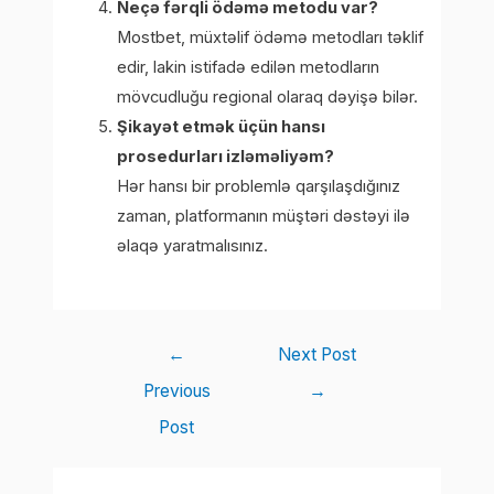
Neçə fərqli ödəmə metodu var?
Mostbet, müxtəlif ödəmə metodları təklif
edir, lakin istifadə edilən metodların
mövcudluğu regional olaraq dəyişə bilər.
Şikayət etmək üçün hansı
prosedurları izləməliyəm?
Hər hansı bir problemlə qarşılaşdığınız
zaman, platformanın müştəri dəstəyi ilə
əlaqə yaratmalısınız.
←
Next Post
Previous
→
Post