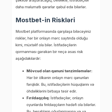
şəkildə araşdıracağıq, beləliklə, istifadəçilər
daha məlumatlı qərarlar qəbul edə bilərlər.
Mostbet-in Riskləri
Mostbet platformasında qarşılaşa biləcəyiniz
risklər, hər bir onlayn mərc saytında olduğu
kimi, müxtəlif ola bilər. İstifadəçilərin
qormanması gərəkən bir neçə əsas risk
aşağıdakılardır:
Mövcud olan qanuni tənzimləmələr:
Hər bir ölkənin onlayn mərc qanunları
fərqlidir. Bu, istifadəçilərin hüquqlarını və
öhdəliklərini birbaşa təsir edir.
Fırıldaqçılıq:
İstifadəçilər, onlayn
oyunlarda fırıldaqçıların hədəfi ola bilərlər.
Bu, hesabların oğurlanmasına və ya