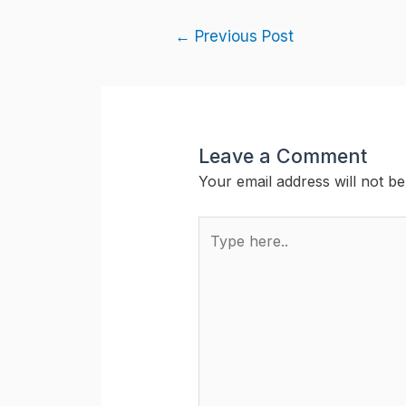
←
Previous Post
Leave a Comment
Your email address will not be
Type
here..