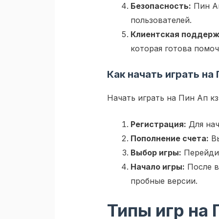
Безопасность:
Пин Ап
пользователей.
Клиентская поддерж
которая готова помо
Как начать играть на 
Начать играть на Пин Ап к
Регистрация:
Для нач
Пополнение счета:
Вы
Выбор игры:
Перейдит
Начало игры:
После в
пробные версии.
Типы игр на 