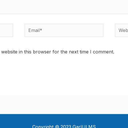
Email*
Websi
website in this browser for the next time I comment.
Copyright © 2023 GarIULMS