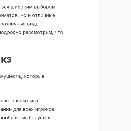
аться широким выбором
томатов, но и отличные
 различные виды
 подробно рассмотрим, что
кз
имуществ, которые
настольных игр.
ании для всех игроков.
нообразные бонусы и