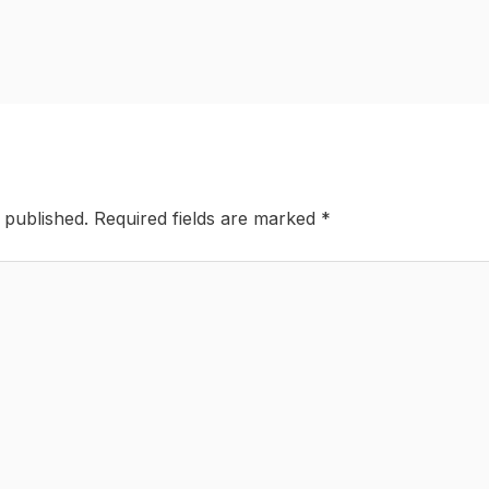
 published.
Required fields are marked
*