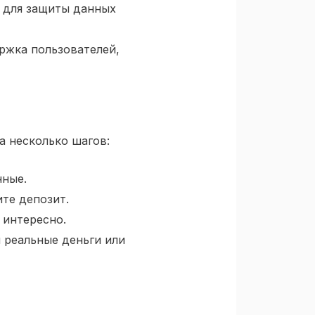
 для защиты данных
ржка пользователей,
а несколько шагов:
нные.
те депозит.
 интересно.
 реальные деньги или