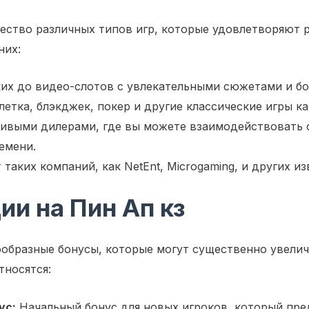
ество различных типов игр, которые удовлетворяют 
них:
их до видео-слотов с увлекательными сюжетами и б
етка, блэкджек, покер и другие классические игры ка
ивыми дилерами, где вы можете взаимодействовать с
емени.
 таких компаний, как NetEnt, Microgaming, и других и
ии на Пин Ап кз
ообразные бонусы, которые могут существенно увели
тносятся:
ус:
Начальный бонус для новых игроков, который пре