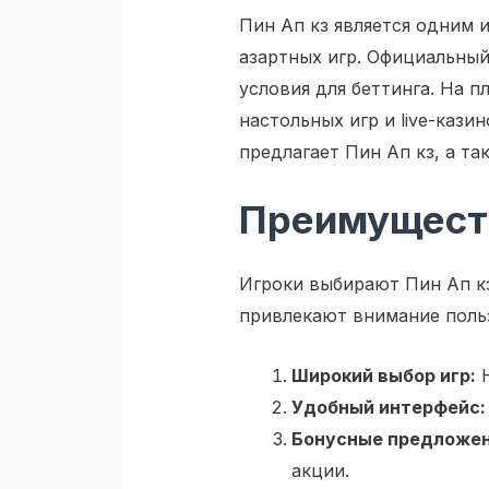
Пин Ап кз является одним 
азартных игр. Официальный
условия для беттинга. На 
настольных игр и live-каз
предлагает Пин Ап кз, а т
Преимуществ
Игроки выбирают Пин Ап к
привлекают внимание поль
Широкий выбор игр:
Н
Удобный интерфейс:
Бонусные предложен
акции.