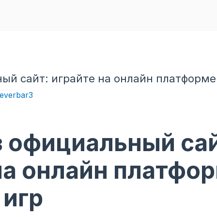
ный сайт: играйте на онлайн платформе
everbar3
з официальный сай
на онлайн платфор
 игр