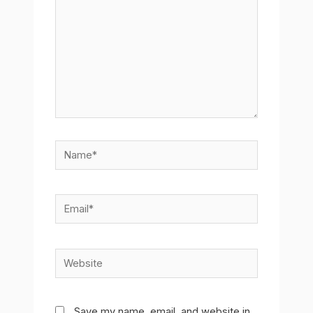
Name*
Email*
Website
Save my name, email, and website in