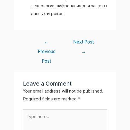
технологии шифрования для защиты
данных игроков.
←
Next Post
Previous
→
Post
Leave a Comment
Your email address will not be published.
Required fields are marked
*
Type
here..