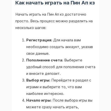
Как начать играть на Пин Ап кз
Начать играть на Пин Ап кз достаточно
просто. Весь процесс можно разделить на
несколько шагов:
Регистрация:
Для начала вам
необходимо создать аккаунт, указав
свои данные.
Пополнение счета:
Выберите
удобный способ для пополнения счета
и внесите депозит.
Выбор игры:
Перейдите в раздел с
играми и выберите то, что вам
наиболее интересно.
Начало игры:
После выбора игры вы
можете сразу начать играть,