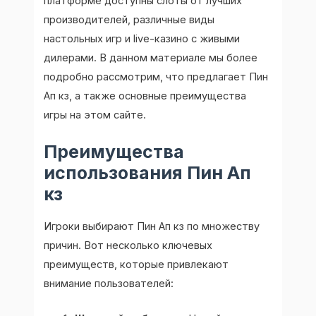
платформе доступны слоты от лучших
производителей, различные виды
настольных игр и live-казино с живыми
дилерами. В данном материале мы более
подробно рассмотрим, что предлагает Пин
Ап кз, а также основные преимущества
игры на этом сайте.
Преимущества
использования Пин Ап
кз
Игроки выбирают Пин Ап кз по множеству
причин. Вот несколько ключевых
преимуществ, которые привлекают
внимание пользователей: