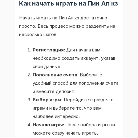
Как начать играть на Пин Ап кз
Начать играть на Пин Ап кз достаточно
просто. Весь процесс можно разделить на
несколько шагов:
Регистрация:
Для начала вам
необходимо создать аккаунт, указав
свои данные.
Пополнение счета:
Выберите
удобный способ для пополнения счета
и внесите депозит.
Выбор игры:
Перейдите в раздел с
играми и выберите то, что вам
наиболее интересно.
Начало игры:
После выбора игры вы
можете сразу начать играть,