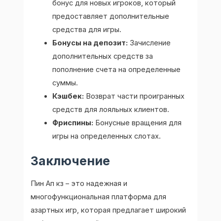
бонус для новых игроков, который
предоставляет дополнительные
средства для игры.
Бонусы на депозит:
Зачисление
дополнительных средств за
пополнение счета на определенные
суммы.
Кэшбек:
Возврат части проигранных
средств для лояльных клиентов.
Фриспины:
Бонусные вращения для
игры на определенных слотах.
Заключение
Пин Ап кз – это надежная и
многофункциональная платформа для
азартных игр, которая предлагает широкий