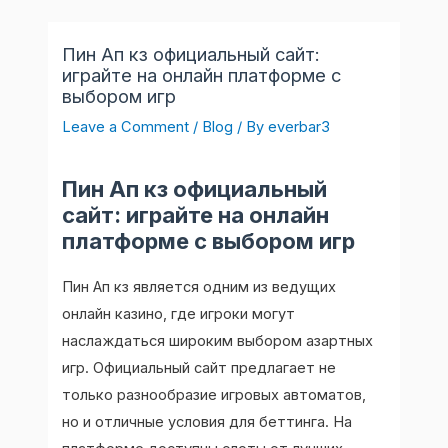
Skip
Post
to
navigation
Пин Ап кз официальный сайт:
content
играйте на онлайн платформе с
выбором игр
Leave a Comment
/
Blog
/ By
everbar3
Пин Ап кз официальный
сайт: играйте на онлайн
платформе с выбором игр
Пин Ап кз является одним из ведущих
онлайн казино, где игроки могут
наслаждаться широким выбором азартных
игр. Официальный сайт предлагает не
только разнообразие игровых автоматов,
но и отличные условия для беттинга. На