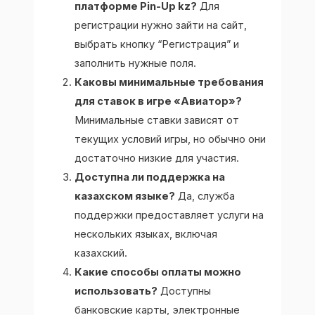
платформе Pin-Up kz?
Для
регистрации нужно зайти на сайт,
выбрать кнопку “Регистрация” и
заполнить нужные поля.
Каковы минимальные требования
для ставок в игре «Авиатор»?
Минимальные ставки зависят от
текущих условий игры, но обычно они
достаточно низкие для участия.
Доступна ли поддержка на
казахском языке?
Да, служба
поддержки предоставляет услуги на
нескольких языках, включая
казахский.
Какие способы оплаты можно
использовать?
Доступны
банковские карты, электронные