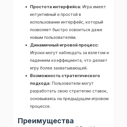
Простота интерфейса:
Игра имеет
интуитивный и простой в
использовании интерфейс, который
позволяет быстро освоиться даже
новым пользователям.
Динамичный игровой процесс:
Игроки могут наблюдать за взлетом и
падением коэффициента, что делает
игру более захватывающей.
Возможность стратегического
подхода:
Пользователи могут
разработать свою стратегию ставок,
основываясь на предыдущем игровом
процессе.
Преимущества