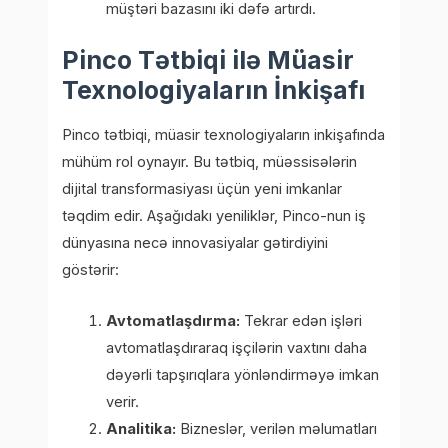
müştəri bazasını iki dəfə artırdı.
Pinco Tətbiqi ilə Müasir
Texnologiyaların İnkişafı
Pinco tətbiqi, müasir texnologiyaların inkişafında
mühüm rol oynayır. Bu tətbiq, müəssisələrin
dijital transformasiyası üçün yeni imkanlar
təqdim edir. Aşağıdakı yeniliklər, Pinco-nun iş
dünyasına necə innovasiyalar gətirdiyini
göstərir:
Avtomatlaşdırma:
Tekrar edən işləri
avtomatlaşdıraraq işçilərin vaxtını daha
dəyərli tapşırıqlara yönləndirməyə imkan
verir.
Analitika:
Bizneslər, verilən məlumatları