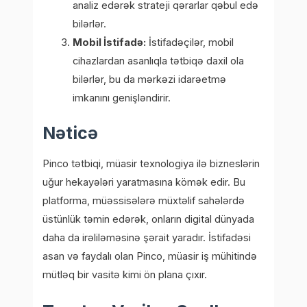
analiz edərək strateji qərarlar qəbul edə
bilərlər.
Mobil İstifadə:
İstifadəçilər, mobil
cihazlardan asanlıqla tətbiqə daxil ola
bilərlər, bu da mərkəzi idarəetmə
imkanını genişləndirir.
Nəticə
Pinco tətbiqi, müasir texnologiya ilə bizneslərin
uğur hekayələri yaratmasına kömək edir. Bu
platforma, müəssisələrə müxtəlif sahələrdə
üstünlük təmin edərək, onların digital dünyada
daha da irəliləməsinə şərait yaradır. İstifadəsi
asan və faydalı olan Pinco, müasir iş mühitində
mütləq bir vasitə kimi ön plana çıxır.