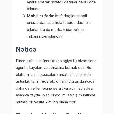
analiz edərək strateji qərarlar qəbul edə
bilərlər.
Mobil İstifadə:
İstifadəçilər, mobil
cihazlardan asanlıqla tətbiqə daxil ola
bilərlər, bu da mərkəzi idarəetmə
imkanını genişləndirir.
Nəticə
Pinco tətbiqi, müasir texnologiya ilə bizneslərin
uğur hekayələri yaratmasına kömək edir. Bu
platforma, müəssisələrə müxtəlif sahələrdə
üstünlük təmin edərək, onların digital dünyada
daha da irəliləməsinə şərait yaradır. İstifadəsi
asan və faydalı olan Pinco, müasir iş mühitində
mütləq bir vasitə kimi ön plana çıxır.