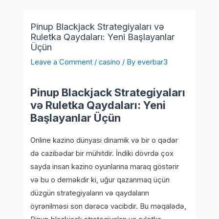
Skip
Post
to
navigation
Pinup Blackjack Strategiyaları və
content
Ruletka Qaydaları: Yeni Başlayanlar
Üçün
Leave a Comment
/
casino
/ By
everbar3
Pinup Blackjack Strategiyaları
və Ruletka Qaydaları: Yeni
Başlayanlar Üçün
Online kazino dünyası dinamik və bir o qədər
də cazibədar bir mühitdir. İndiki dövrdə çox
sayda insan kazino oyunlarına maraq göstərir
və bu o deməkdir ki, uğur qazanmaq üçün
düzgün strategiyaların və qaydaların
öyrənilməsi son dərəcə vacibdir. Bu məqalədə,