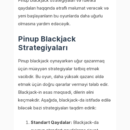
Pinup blackjack strategiyaları və ruletka
qaydaları haqqında ətraflı məlumat verəcək və
yeni başlayanların bu oyunlarda daha uğurlu
olmasına yardım edəcəyik.
Pinup Blackjack
Strategiyaları
Pinup blackjack oynayarkən uğur qazanmaq
üçün müəyyən strategiyalar tətbiq etmək
vacibdir. Bu oyun, daha yüksək qazanc əldə
etmək üçün doğru qərarlar verməyi tələb edir.
Blackjack-in əsas məqsədi, dilerin əlini
keçməkdir. Aşağıda, blackjack-da istifadə edilə
biləcək bəzi strategiyaları təqdim edirik:
Standart Qaydalar:
Blackjack-da