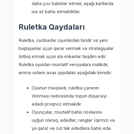
daha çox bahislər etməli, aşağı kartlarda
isə az bahis etməlidirlər.
Ruletka Qaydaları
Ruletka, cazibədar oyunlardan biridir və yeni
başlayanlar üçün qərar vermək və strategiyalar
tətbiq etmək üçün əla imkanlar təqdim edir.
Ruletka oyunları müxtəlif versiyalara malikdir,
amma onların əsas qaydaları aşağıdakı kimidir:
Oyunun məqsədi, ruletka çarxının
dönməsi nəticəsində topun düşəcəyi
ədədi proqnoz etməkdir.
Oyunçular, müxtəlif bahis növlərinə
uyğun olaraq, ədədlər, rənglər (qırmızı və
ya qara) və cüt tək ədədlərə bahis edə