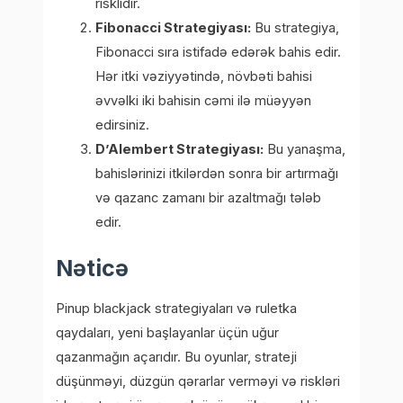
risklidir.
Fibonacci Strategiyası:
Bu strategiya,
Fibonacci sıra istifadə edərək bahis edir.
Hər itki vəziyyətində, növbəti bahisi
əvvəlki iki bahisin cəmi ilə müəyyən
edirsiniz.
D’Alembert Strategiyası:
Bu yanaşma,
bahislərinizi itkilərdən sonra bir artırmağı
və qazanc zamanı bir azaltmağı tələb
edir.
Nəticə
Pinup blackjack strategiyaları və ruletka
qaydaları, yeni başlayanlar üçün uğur
qazanmağın açarıdır. Bu oyunlar, strateji
düşünməyi, düzgün qərarlar verməyi və riskləri