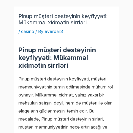
Skip
Post
to
navigation
Pinup müştəri dəstəyinin keyfiyyəti:
content
Mükəmməl xidmətin sirrləri
/
casino
/ By
everbar3
Pinup müştəri dəstəyinin
keyfiyyəti: Mükəmməl
xidmətin sirrləri
Pinup müştəri dəstəyinin keyfiyyəti, müştəri
məmnuniyyətinin təmin edilməsində mühüm rol
oynayır. Mükəmməl xidmət, yalnız yaxşı bir
məhsulun satışını deyil, həm də müştəri ilə olan
əlaqələrin güclənməsini təmin edir. Bu
məqalədə, Pinup müştəri dəstəyinin sirləri,
müştəri məmnuniyyətinin necə artırılacağı və