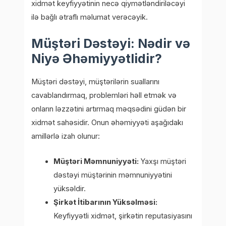
xidmət keyfiyyətinin necə qiymətləndiriləcəyi
ilə bağlı ətraflı məlumat verəcəyik.
Müştəri Dəstəyi: Nədir və
Niyə Əhəmiyyətlidir?
Müştəri dəstəyi, müştərilərin suallarını
cavablandırmaq, problemləri həll etmək və
onların ləzzətini artırmaq məqsədini güdən bir
xidmət sahəsidir. Onun əhəmiyyəti aşağıdakı
amillərlə izah olunur:
Müştəri Məmnuniyyəti:
Yaxşı müştəri
dəstəyi müştərinin məmnuniyyətini
yüksəldir.
Şirkət İtibarının Yüksəlməsi:
Keyfiyyətli xidmət, şirkətin reputasiyasını