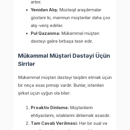
artırır.
Yenidən Alış:
Müstəqil araşdırmalar
göstərir ki, məmnun müştərilər daha çox
alış-veriş edirlər.
Pul Qazanma:
Mükəmməl müştəri
dəstəyi gəlirə birbaşa təsir edir.
Mükəmməl Müştəri Dəstəyi Üçün
Sirrlər
Mükəmməl müştəri dəstəyi təqdim etmək üçün
bir neçə əsas prinsip vardır. Bunlar, istənilən
şirkət üçün uyğun ola bilər:
Proaktiv Dinləmə:
Müştərilərin
ehtiyaclarını, istəklərini dinləmək əsasdır.
Tam Cavab Verilməsi:
Hər bir sual və