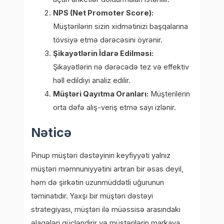
NPS (Net Promoter Score):
Müştərilərin sizin xidmətinizi başqalarına
tövsiyə etmə dərəcəsini öyrənir.
Şikayətlərin İdarə Edilməsi:
Şikayətlərin nə dərəcədə tez və effektiv
həll edildiyi analiz edilir.
Müştəri Qayıtma Oranları:
Müşterilerin
orta dəfə alış-veriş etmə sayı izlənir.
Nəticə
Pinup müştəri dəstəyinin keyfiyyəti yalnız
müştəri məmnuniyyətini artıran bir əsas deyil,
həm də şirkətin uzunmüddətli uğurunun
təminatıdır. Yaxşı bir müştəri dəstəyi
strategiyası, müştəri ilə müəssisə arasındakı
əlaqələri gücləndirir və müştərilərin markaya