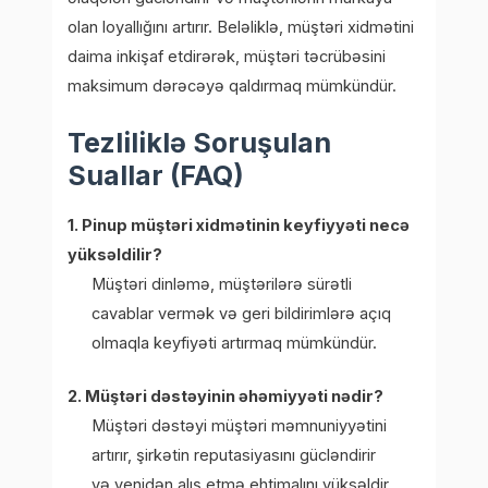
olan loyallığını artırır. Beləliklə, müştəri xidmətini
daima inkişaf etdirərək, müştəri təcrübəsini
maksimum dərəcəyə qaldırmaq mümkündür.
Tezliliklə Soruşulan
Suallar (FAQ)
1. Pinup müştəri xidmətinin keyfiyyəti necə
yüksəldilir?
Müştəri dinləmə, müştərilərə sürətli
cavablar vermək və geri bildirimlərə açıq
olmaqla keyfiyəti artırmaq mümkündür.
2. Müştəri dəstəyinin əhəmiyyəti nədir?
Müştəri dəstəyi müştəri məmnuniyyətini
artırır, şirkətin reputasiyasını gücləndirir
və yenidən alış etmə ehtimalını yüksəldir.