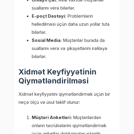
suallarını verə bilərlər.
E-poçt Dəstəyi:
Problemlərin
həlledilməsi üçün daha uzun yollar tuta
bilərlər.
Sosial Media:
Müştərilər burada da
suallarını verə və şikayətlərini irəliləyə
bilərlər.
Xidmət Keyfiyyətinin
Qiymətləndirilməsi
Xidmət keyfiyyətini qiymətləndirmək üçün bir
neçə ölçü və üsul təklif olunur:
Müştəri Anketləri:
Müştərilərdən
onların təcrübələrini qiymətləndirmək
üçün anketlər doldurmaları istənilir.