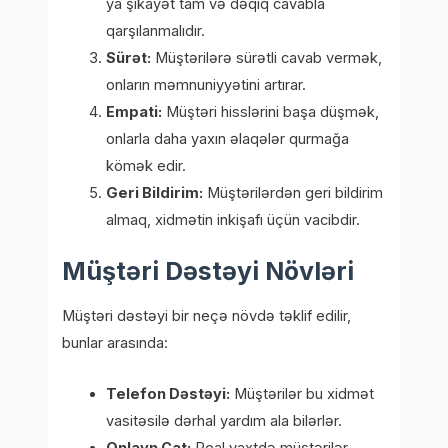
ya şikayət tam və dəqiq cavabla
qarşılanmalıdır.
Sürət:
Müştərilərə sürətli cavab vermək,
onların məmnuniyyətini artırar.
Empati:
Müştəri hisslərini başa düşmək,
onlarla daha yaxın əlaqələr qurmağa
kömək edir.
Geri Bildirim:
Müştərilərdən geri bildirim
almaq, xidmətin inkişafı üçün vacibdir.
Müştəri Dəstəyi Növləri
Müştəri dəstəyi bir neçə növdə təklif edilir,
bunlar arasında:
Telefon Dəstəyi:
Müştərilər bu xidmət
vasitəsilə dərhal yardım ala bilərlər.
Onlayn Çat:
Real vaxtdə müştərilər