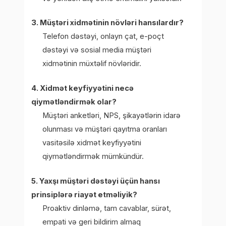
3. Müştəri xidmətinin növləri hansılardır?
Telefon dəstəyi, onlayn çat, e-poçt
dəstəyi və sosial media müştəri
xidmətinin müxtəlif növləridir.
4. Xidmət keyfiyyətini necə
qiymətləndirmək olar?
Müştəri anketləri, NPS, şikayətlərin idarə
olunması və müştəri qayıtma oranları
vasitəsilə xidmət keyfiyyətini
qiymətləndirmək mümkündür.
5. Yaxşı müştəri dəstəyi üçün hansı
prinsiplərə riayət etməliyik?
Proaktiv dinləmə, tam cavablar, sürət,
empati və geri bildirim almaq