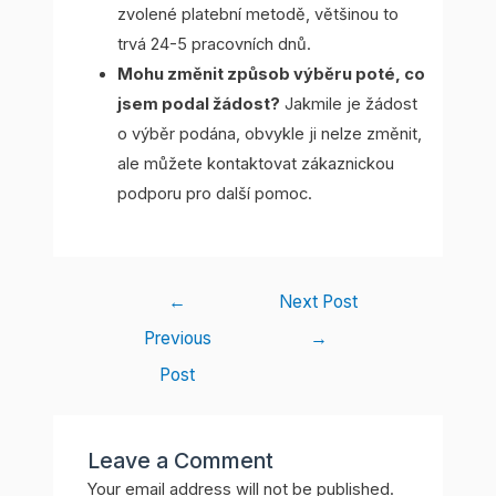
zvolené platební metodě, většinou to
trvá 24-5 pracovních dnů.
Mohu změnit způsob výběru poté, co
jsem podal žádost?
Jakmile je žádost
o výběr podána, obvykle ji nelze změnit,
ale můžete kontaktovat zákaznickou
podporu pro další pomoc.
←
Next Post
Previous
→
Post
Leave a Comment
Your email address will not be published.