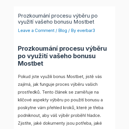
Skip
Post
to
navigation
Prozkoumání procesu výběru po
content
využití vašeho bonusu Mostbet
Leave a Comment
/
Blog
/ By
everbar3
Prozkoumání procesu výběru
po využití vašeho bonusu
Mostbet
Pokud jste využili bonus Mostbet, jistě vás
zajímá, jak funguje proces výběru vašich
prostředků. Tento článek se zaměřuje na
klíčové aspekty výběru po použití bonusu a
poskytne vám přehled kroků, které je třeba
podniknout, aby váš výběr proběhl hladce.
Zjistíte, jaké dokumenty jsou potřeba, jaké