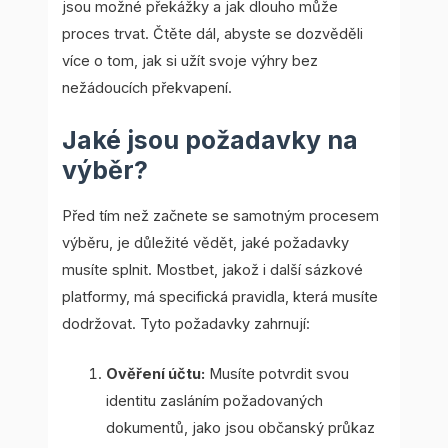
jsou možné překážky a jak dlouho může
proces trvat. Čtěte dál, abyste se dozvěděli
více o tom, jak si užít svoje výhry bez
nežádoucích překvapení.
Jaké jsou požadavky na
výběr?
Před tím než začnete se samotným procesem
výběru, je důležité vědět, jaké požadavky
musíte splnit. Mostbet, jakož i další sázkové
platformy, má specifická pravidla, která musíte
dodržovat. Tyto požadavky zahrnují:
Ověření účtu:
Musíte potvrdit svou
identitu zasláním požadovaných
dokumentů, jako jsou občanský průkaz