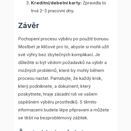
Kreditní/debetní karty:
Zpravidla to
trvá 2-3 pracovní dny.
Závěr
Pochopení procesu výběru po použití bonusu
Mostbet je klíčové pro to, abyste si mohli užít
své výhry bez zbytečných komplikací. Je
důležité si být vědom požadavků na výběr a
možných problémů, které by mohly během
procesu nastat. Pamatujte, že každý krok,
který podniknete, a dokument, který
poskytnete, hraje zásadní roli ve vašem
úspěšném výběru prostředků. S těmito
informacemi budete lépe připraveni a můžete
se těšit na bezproblémový zážitek.