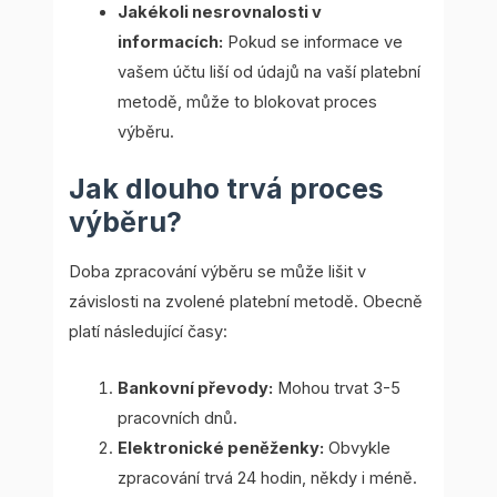
Jakékoli nesrovnalosti v
informacích:
Pokud se informace ve
vašem účtu liší od údajů na vaší platební
metodě, může to blokovat proces
výběru.
Jak dlouho trvá proces
výběru?
Doba zpracování výběru se může lišit v
závislosti na zvolené platební metodě. Obecně
platí následující časy:
Bankovní převody:
Mohou trvat 3-5
pracovních dnů.
Elektronické peněženky:
Obvykle
zpracování trvá 24 hodin, někdy i méně.