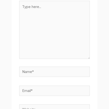
Type
here..
Name*
Email*
Website