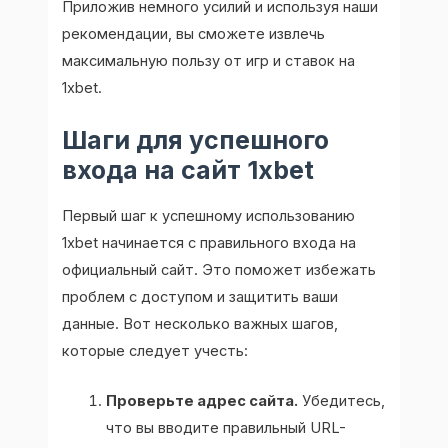
Приложив немного усилий и используя наши
рекомендации, вы сможете извлечь
максимальную пользу от игр и ставок на
1xbet.
Шаги для успешного
входа на сайт 1xbet
Первый шаг к успешному использованию
1xbet начинается с правильного входа на
официальный сайт. Это поможет избежать
проблем с доступом и защитить ваши
данные. Вот несколько важных шагов,
которые следует учесть:
Проверьте адрес сайта.
Убедитесь,
что вы вводите правильный URL-