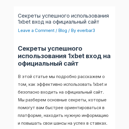
Skip
Post
to
navigation
Секреты успешного использования
content
1xbet вход на официальный сайт
Leave a Comment
/
Blog
/ By
everbar3
Секреты успешного
использования 1xbet вход на
официальный сайт
В этой статье мы подробно расскажем о
том, как эффективно использовать 1xbet и
безопасно входить на официальный сайт.
Мы разберем основные секреты, которые
помогут вам быстрее ориентироваться в
платформе, находить нужную информацию
и повышать свои шансы на успех в ставках.