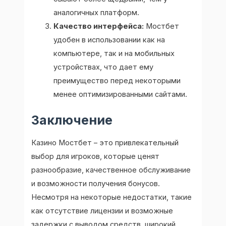
аналогичных платформ.
Качество интерфейса:
Мостбет
удобен в использовании как на
компьютере, так и на мобильных
устройствах, что дает ему
преимущество перед некоторыми
менее оптимизированными сайтами.
Заключение
Казино Мостбет – это привлекательный
выбор для игроков, которые ценят
разнообразие, качественное обслуживание
и возможности получения бонусов.
Несмотря на некоторые недостатки, такие
как отсутствие лицензии и возможные
задержки с выводом средств, широкий