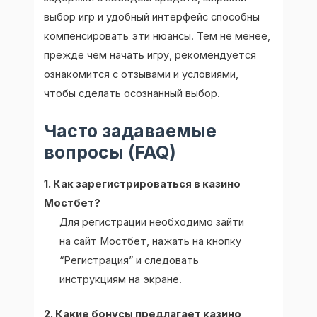
выбор игр и удобный интерфейс способны
компенсировать эти нюансы. Тем не менее,
прежде чем начать игру, рекомендуется
ознакомится с отзывами и условиями,
чтобы сделать осознанный выбор.
Часто задаваемые
вопросы (FAQ)
1. Как зарегистрироваться в казино
Мостбет?
Для регистрации необходимо зайти
на сайт Мостбет, нажать на кнопку
“Регистрация” и следовать
инструкциям на экране.
2. Какие бонусы предлагает казино