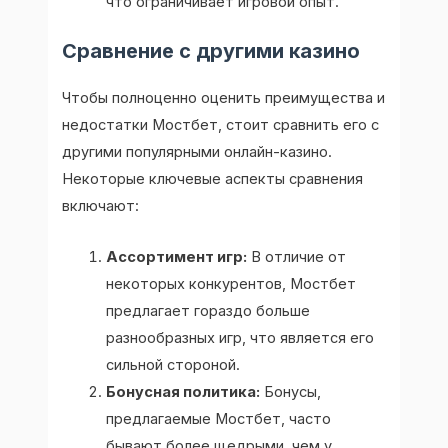
что ограничивает игровой опыт.
Сравнение с другими казино
Чтобы полноценно оценить преимущества и
недостатки Мостбет, стоит сравнить его с
другими популярными онлайн-казино.
Некоторые ключевые аспекты сравнения
включают:
Ассортимент игр:
В отличие от
некоторых конкурентов, Мостбет
предлагает гораздо больше
разнообразных игр, что является его
сильной стороной.
Бонусная политика:
Бонусы,
предлагаемые Мостбет, часто
бывают более щедрыми, чем у