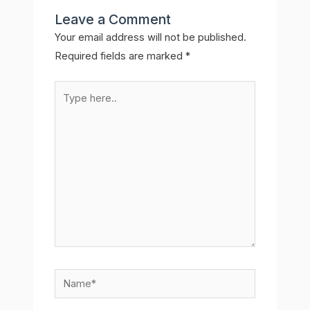
Leave a Comment
Your email address will not be published.
Required fields are marked
*
Type
here..
Name*