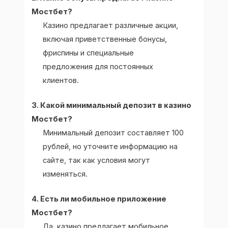
Мостбет?
Казино предлагает различные акции,
включая приветственные бонусы,
фриспины и специальные
предложения для постоянных
клиентов.
3. Какой минимальный депозит в казино
Мостбет?
Минимальный депозит составляет 100
рублей, но уточните информацию на
сайте, так как условия могут
изменяться.
4. Есть ли мобильное приложение
Мостбет?
Да, казино предлагает мобильное