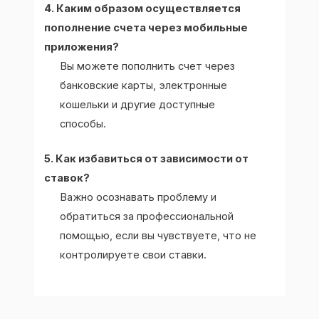
4. Каким образом осуществляется
пополнение счета через мобильные
приложения?
Вы можете пополнить счет через
банковские карты, электронные
кошельки и другие доступные
способы.
5. Как избавиться от зависимости от
ставок?
Важно осознавать проблему и
обратиться за профессиональной
помощью, если вы чувствуете, что не
контролируете свои ставки.