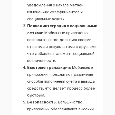
уведомления о начале матчей,
изменениях коэффициентов и
специальных акциях.
Полная интеграция с социальными
сетями:
Мобильные приложения
позволяют легко делиться своими
ставками и результатами с друзьями,
что добавляет элемент социальной
вовлеченности.
Быстрые транзакции:
Мобильные
приложения предлагают различные
способы пополнения счета и вывода
средств, что делает процесс более
быстрым.
Безопасность:
Большинство
приложений обеспечивают высокий