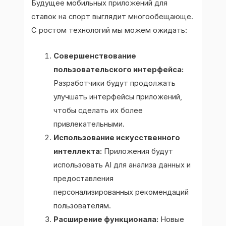
Будущее мобильных приложений для
ставок на спорт выглядит многообещающе.
С ростом технологий мы можем ожидать:
Совершенствование
пользовательского интерфейса:
Разработчики будут продолжать
улучшать интерфейсы приложений,
чтобы сделать их более
привлекательными.
Использование искусственного
интеллекта:
Приложения будут
использовать AI для анализа данных и
предоставления
персонализированных рекомендаций
пользователям.
Расширение функционала:
Новые